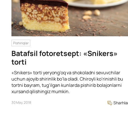
Pishiriqlar
Batafsil fotoretsept: «Snikers»
torti
«Snikers» torti yeryong’oq va shokoladni sevuvchilar
uchun ajoyib shirinlik bo’la oladi. Chiroyli ko’rinishli bu
tortni bayram, tug’ilgan kunlarda pishirib bolajonlarni
xursand qilishingiz mumkin.
30 May, 2018
Sharhla