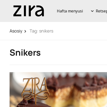
Hafta menyusi
Retse
Asosiy
Tag:
snikers
Snikers