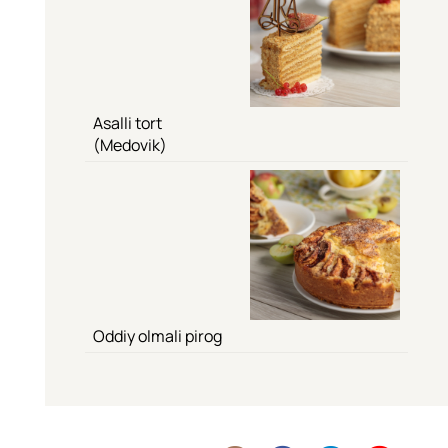
Asalli tort
(Medovik)
Oddiy olmali pirog