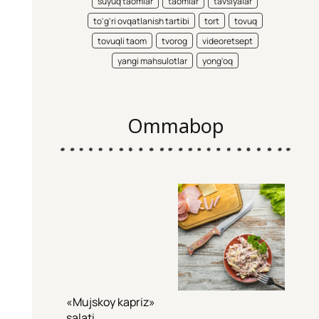
suyuq taomlar
taomlar
tavsiyalar
to'g'ri ovqatlanish tartibi
tort
tovuq
tovuqli taom
tvorog
videoretsept
yangi mahsulotlar
yong'oq
Ommabop
«Mujskoy kapriz»
salati