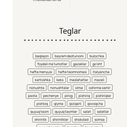
Teglar
baqlajon
bayram dasturxoni
bulochka
foydali ma'lumotlar
gazaklar
go'sht
hafta menyusi
hafta taomnomasi
italyancha
kartoshka
keks
maslahatlar
mazali
nonushta
nonushtalar
olma
oshirma xamir
pasta
pechenye
pirog
pishiriq
pishiriqlar
pishloq
qiyma
qiziqarli
qovoqcha
quyuq taom
quyuq taomlar
salat
salatlar
shirinlik
shirinliklar
shokolad
somsa