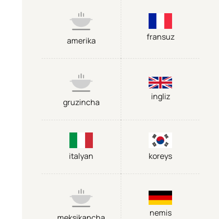
fransuz
amerika
ingliz
gruzincha
italyan
koreys
nemis
meksikancha