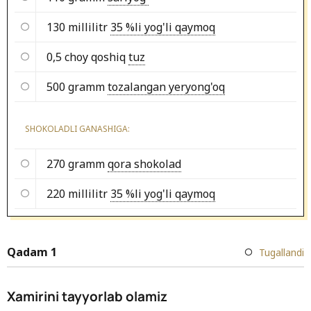
130 millilitr
35 %li yog'li qaymoq
0,5 choy qoshiq
tuz
500 gramm
tozalangan yeryong'oq
SHOKOLADLI GANASHIGA:
270 gramm
qora shokolad
220 millilitr
35 %li yog'li qaymoq
Qadam 1
Tugallandi
Xamirini tayyorlab olamiz