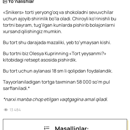
Yo’nalishlar
«Snikers» torti yeryong’oq va shokoladni sevuvchilar
uchun ajoyib shirinlik bo’la oladi. Chiroyli ko’rinishli bu
tortni bayram, tug’ilgan kunlarda pishirib bolajonlarni
xursand qilishingiz mumkin.
Bu tort shu darajada mazaliki, yeb to’ymaysan kishi.
Bu tortni biz Olesya Kuprinning «Tort yeysanmi?»
kitobidagi retsept asosida pishirdik.
Bu tort uchun aylanasi 18 sm li qolipdan foydalandik.
Tayyorlaniladigan tortga taxminan 58 000 so’m pul
sarflaniladi.*
*narxi manba chop etilgan vaqtgagina amal qiladi.
13 484
Masalliqlar: