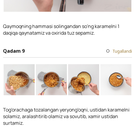
Qaymoqning hammasi solingandan so'ng karamelni 1
daqiqa qaynatamiz va oxirida tuz sepamiz.
Qadam 9
Tugallandi
Tog'orachaga tozalangan yeryong'oqni, ustidan karamelni
solamiz, aralashtirib olamiz va sovutib, xamir ustidan
surtamiz.