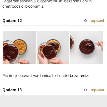
Faqat ganashdan 5-6 qoshig'ini uni bezatish uchun
chetroqqa olib qo'yamiz.
Qadam 12
Tugallandi
Pishiriq qopchasi yordamida tort ustini bezatamiz.
Qadam 13
Tugallandi