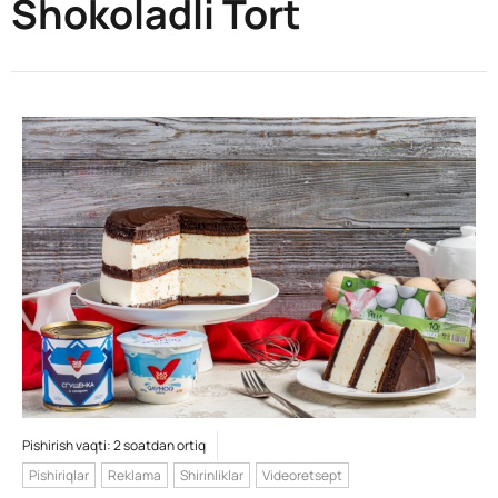
Shokoladli Tort
Pishirish vaqti: 2 soatdan ortiq
Pishiriqlar
Reklama
Shirinliklar
Videoretsept