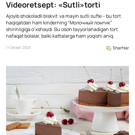
Videoretsept: «Sutli»torti
Ajoyib shokoladli biskvit va mayin sutli sufle – bu tort
haqiqatdan ham kinderning “Молочный ломтик”
shirinligiga o’xshaydi. Bu oson tayyorlanadigan tort
nafaqat bolalar, balki kattalarga ham yoqishi aniq.
11 Oktabr, 2023
Sharhlar