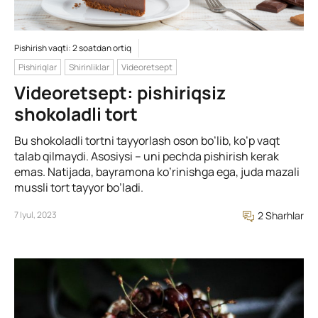
Pishirish vaqti: 2 soatdan ortiq
Pishiriqlar
Shirinliklar
Videoretsept
Videoretsept: pishiriqsiz
shokoladli tort
Bu shokoladli tortni tayyorlash oson bo’lib, ko’p vaqt
talab qilmaydi. Asosiysi – uni pechda pishirish kerak
emas. Natijada, bayramona ko’rinishga ega, juda mazali
mussli tort tayyor bo’ladi.
7 Iyul, 2023
2 Sharhlar