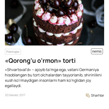
nemis
Pishiriqlar
«Qorong’u o’rmon» torti
«Shvartsval’d» – ajoyib ta’mga ega, vatani Germaniya
hisoblangan bu tort olchalardan tayyorlanib, shirinlikni
xush ko’rmaydigan insonlarni ham ko’nglidan joy
egallaydi.
20 Dekabr, 2017
Sharhlar