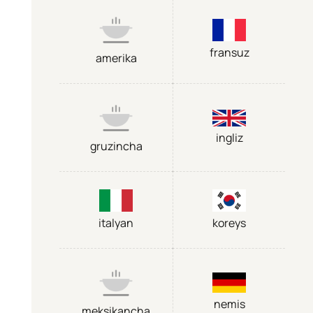
fransuz
amerika
ingliz
gruzincha
italyan
koreys
nemis
meksikancha