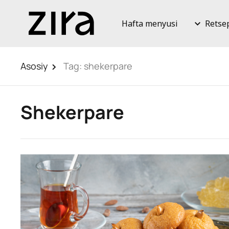
Hafta menyusi
Retse
Asosiy
Tag:
shekerpare
Shekerpare