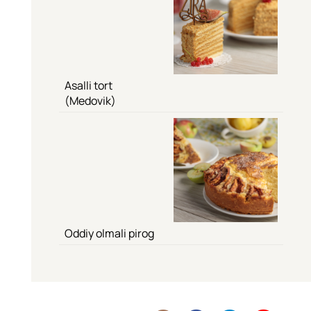
Asalli tort
(Medovik)
Oddiy olmali pirog