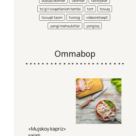
suyuq taomlar
taomlar
tavsiyalar
to'g'ri ovqatlanish tartibi
tort
tovuq
tovuqli taom
tvorog
videoretsept
yangi mahsulotlar
yong'oq
Ommabop
«Mujskoy kapriz»
salati