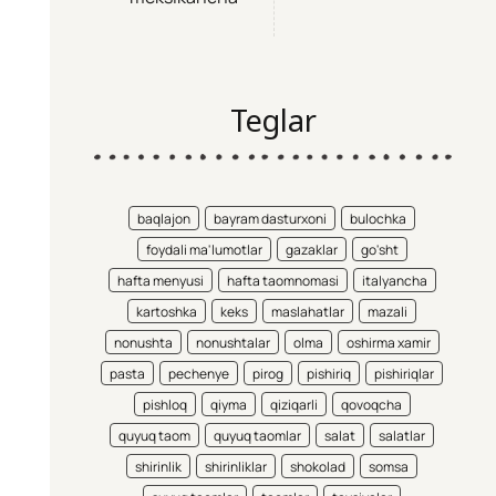
Teglar
baqlajon
bayram dasturxoni
bulochka
foydali ma'lumotlar
gazaklar
go'sht
hafta menyusi
hafta taomnomasi
italyancha
kartoshka
keks
maslahatlar
mazali
nonushta
nonushtalar
olma
oshirma xamir
pasta
pechenye
pirog
pishiriq
pishiriqlar
pishloq
qiyma
qiziqarli
qovoqcha
quyuq taom
quyuq taomlar
salat
salatlar
shirinlik
shirinliklar
shokolad
somsa