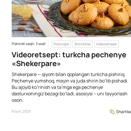
Pishirish vaqti: 3 soat
Pishiriqlar
Shirinliklar
Videoretsept
Videoretsept: turkcha pechenye
«Shekerpare»
Shekerpare — qiyom bilan qoplangan turkcha pishiriq.
Pechenye yumshoq, mayin va juda shirin bo’lib pishadi.
Bu ajoyib ko’rinish va ta’mga ega pechenye
dasturxoningiz bezagi bo’ladi, asosiysi – uni tayyorlash
oson.
8 Iyun, 2023
Sharhla