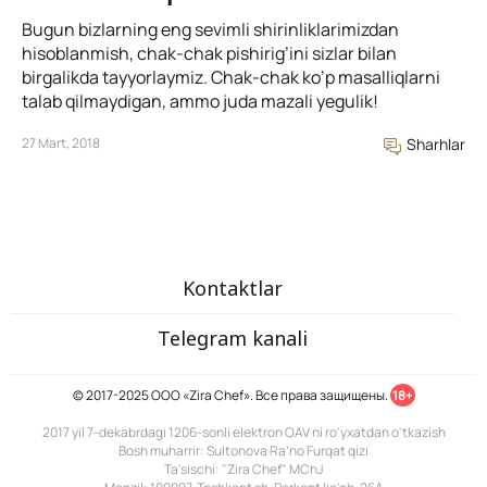
Bugun bizlarning eng sevimli shirinliklarimizdan
hisoblanmish, chak-chak pishirig’ini sizlar bilan
birgalikda tayyorlaymiz. Chak-chak ko’p masalliqlarni
talab qilmaydigan, ammo juda mazali yegulik!
27 Mart, 2018
Sharhlar
Kontaktlar
Telegram kanali
© 2017-2025 ООО «Zira Chef». Все права защищены.
18+
2017 yil 7-dekabrdagi 1206-sonli elektron OAV ni ro'yxatdan o'tkazish
Bosh muharrir: Sultonova Ra’no Furqat qizi
Ta'sischi: "Zira Chef" MChJ