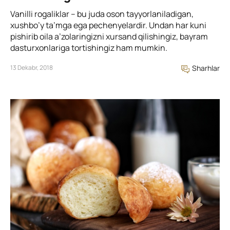
Vanilli rogaliklar – bu juda oson tayyorlaniladigan,
xushbo’y ta’mga ega pechenyelardir. Undan har kuni
pishirib oila a’zolaringizni xursand qilishingiz, bayram
dasturxonlariga tortishingiz ham mumkin.
13 Dekabr, 2018
Sharhlar