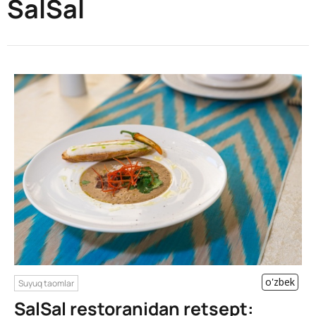
SalSal
o'zbek
Suyuq taomlar
SalSal restoranidan retsept: