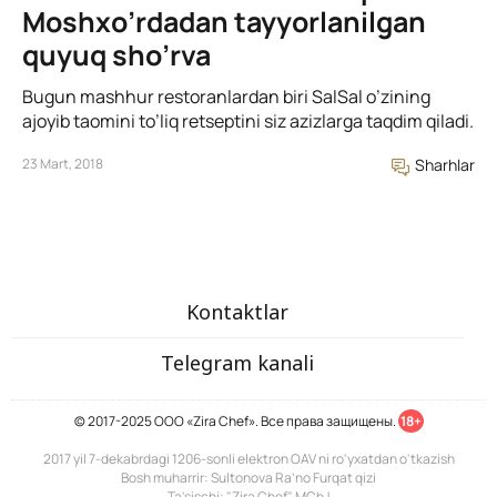
Moshxo’rdadan tayyorlanilgan
quyuq sho’rva
Bugun mashhur restoranlardan biri SalSal o’zining
ajoyib taomini to’liq retseptini siz azizlarga taqdim qiladi.
23 Mart, 2018
Sharhlar
Kontaktlar
Telegram kanali
© 2017-2025 ООО «Zira Chef». Все права защищены.
18+
2017 yil 7-dekabrdagi 1206-sonli elektron OAV ni ro'yxatdan o'tkazish
Bosh muharrir: Sultonova Ra’no Furqat qizi
Ta'sischi: "Zira Chef" MChJ