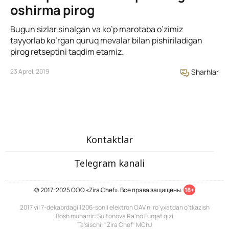
oshirma pirog
Bugun sizlar sinalgan va ko’p marotaba o’zimiz
tayyorlab ko’rgan quruq mevalar bilan pishiriladigan
pirog retseptini taqdim etamiz.
23 Aprel, 2019
Sharhlar
Kontaktlar
Telegram kanali
© 2017-2025 ООО «Zira Chef». Все права защищены.
18+
2017 yil 7-dekabrdagi 1206-sonli elektron OAV ni ro'yxatdan o'tkazish
Bosh muharrir: Sultonova Ra’no Furqat qizi
Ta'sischi: "Zira Chef" MChJ