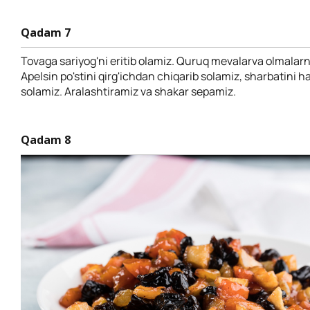
Qadam 7
Tovaga sariyog'ni eritib olamiz. Quruq mevalarva olmalar
Apelsin po'stini qirg'ichdan chiqarib solamiz, sharbatini h
solamiz. Aralashtiramiz va shakar sepamiz.
Qadam 8