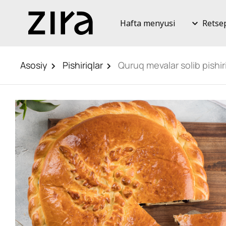
Hafta menyusi
Retse
Asosiy
Pishiriqlar
Quruq mevalar solib pishir