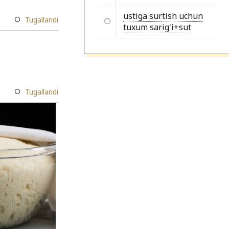
ustiga surtish uchun
Tugallandi
tuxum sarig'i+sut
Tugallandi