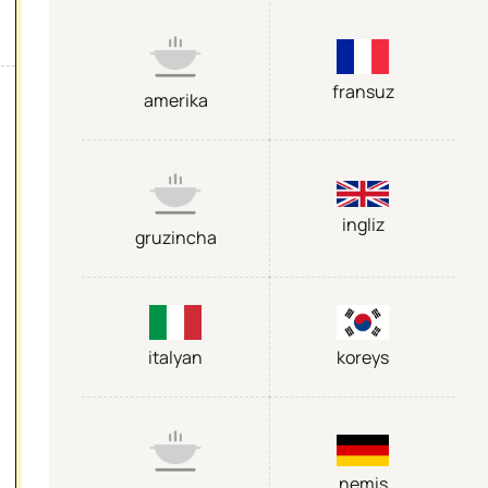
fransuz
amerika
ingliz
gruzincha
italyan
koreys
nemis