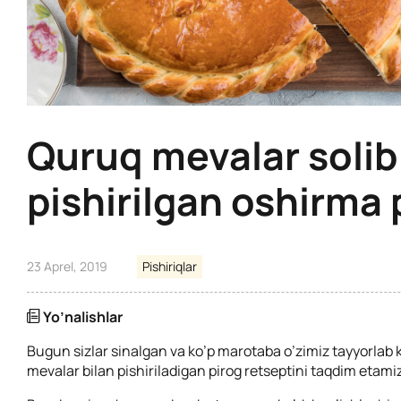
Quruq mevalar solib
pishirilgan oshirma 
23 Aprel, 2019
Pishiriqlar
Yo’nalishlar
Bugun sizlar sinalgan va ko’p marotaba o’zimiz tayyorlab
mevalar bilan pishiriladigan pirog retseptini taqdim etamiz