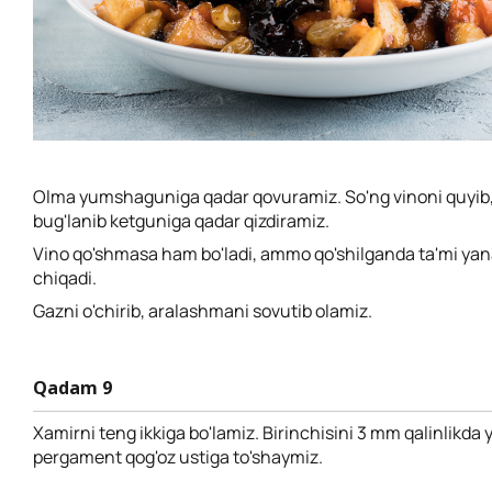
Olma yumshaguniga qadar qovuramiz. So'ng vinoni quyib,
bug'lanib ketguniga qadar qizdiramiz.
Vino qo'shmasa ham bo'ladi, ammo qo'shilganda ta'mi ya
chiqadi.
Gazni o'chirib, aralashmani sovutib olamiz.
Qadam 9
Xamirni teng ikkiga bo'lamiz. Birinchisini 3 mm qalinlikda 
pergament qog'oz ustiga to'shaymiz.