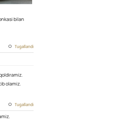
onkasi bilan
Tugallandi
qoldiramiz.
tib olamiz.
Tugallandi
amiz.