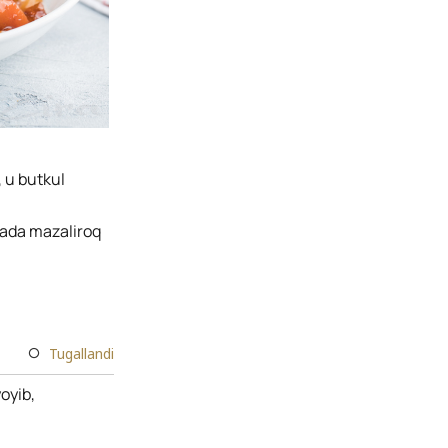
 u butkul
nada mazaliroq
Tugallandi
yoyib,