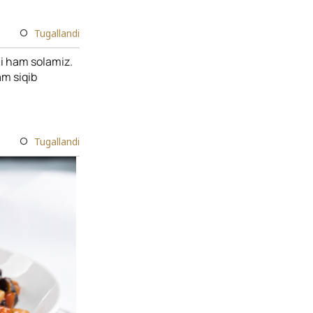
Tugallandi
ni ham solamiz.
am siqib
Tugallandi