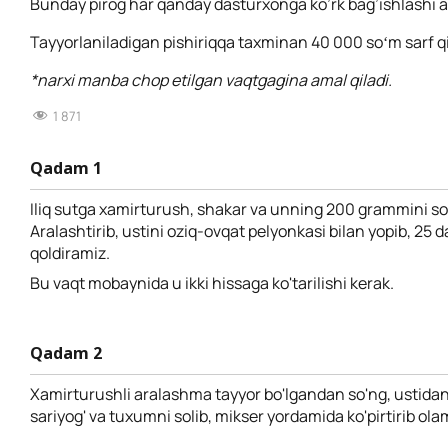
Bunday pirog har qanday dasturxonga ko’rk bag’ishlashi a
Tayyorlaniladigan pishiriqqa taxminan 40 000 soʻm sarf qi
*narxi manba chop etilgan vaqtgagina amal qiladi.
1 871
Qadam 1
Iliq sutga xamirturush, shakar va unning 200 grammini so
Aralashtirib, ustini oziq-ovqat pelyonkasi bilan yopib, 25 da
qoldiramiz.
Bu vaqt mobaynida u ikki hissaga ko'tarilishi kerak.
Qadam 2
Xamirturushli aralashma tayyor bo'lgandan so'ng, ustid
sariyog' va tuxumni solib, mikser yordamida ko'pirtirib ola