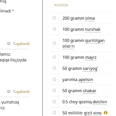
niq.
ASOSIGA:
linadi.*
200 gramm
olma
100 gramm
turshak
100 gramm
quritilgan
Tugallandi
olxo'ri
lamiz.
100 gramm
mayiz
qiqa iliq joyda
50 gramm
sariyog'
yarimta
apelsin
50 gramm
shakar
Tugallandi
0.5 choy qoshiq
dolchin
an yumshoq
miz.
50 millilitr
qizil vino