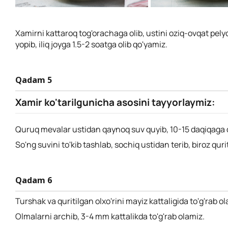
Xamirni kattaroq tog'orachaga olib, ustini oziq-ovqat pely
yopib, iliq joyga 1.5-2 soatga olib qo'yamiz.
Qadam 5
Xamir ko'tarilgunicha asosini tayyorlaymiz:
Quruq mevalar ustidan qaynoq suv quyib, 10-15 daqiqaga 
So'ng suvini to'kib tashlab, sochiq ustidan terib, biroz quri
Qadam 6
Turshak va quritilgan olxo'rini mayiz kattaligida to'g'rab ol
Olmalarni archib, 3-4 mm kattalikda to'g'rab olamiz.