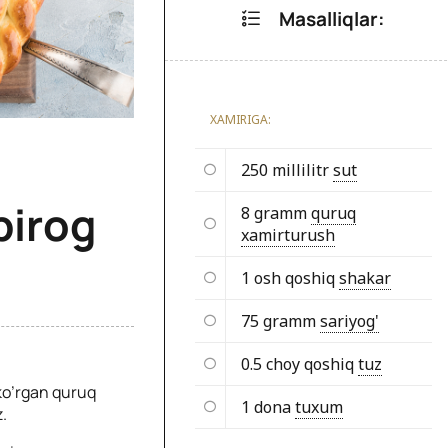
Masalliqlar:
XAMIRIGA:
250 millilitr
sut
pirog
8 gramm
quruq
xamirturush
1 osh qoshiq
shakar
75 gramm
sariyog'
0.5 choy qoshiq
tuz
 ko’rgan quruq
1 dona
tuxum
.