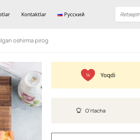
ptlar
Kontaktlar
Русский
ilgan oshirma pirog
Yoqdi
14
O’rtacha