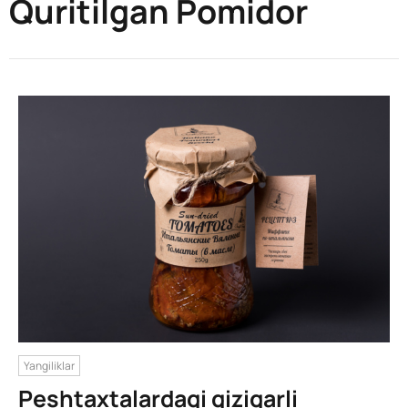
Quritilgan Pomidor
Yangiliklar
Peshtaxtalardagi qiziqarli