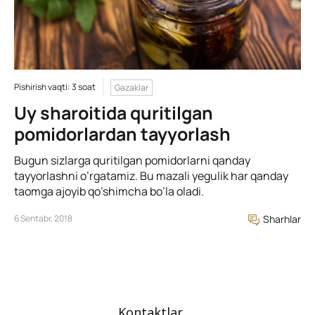
Pishirish vaqti: 3 soat
Gazaklar
Uy sharoitida quritilgan
pomidorlardan tayyorlash
Bugun sizlarga quritilgan pomidorlarni qanday
tayyorlashni o’rgatamiz. Bu mazali yegulik har qanday
taomga ajoyib qo’shimcha bo’la oladi.
6 Sentabr, 2018
Sharhlar
Kontaktlar