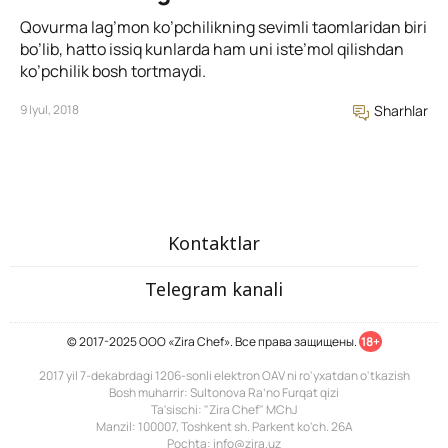
Qovurma lag’mon ko’pchilikning sevimli taomlaridan biri
bo’lib, hatto issiq kunlarda ham uni iste’mol qilishdan
ko’pchilik bosh tortmaydi.
9 Iyul, 2018
Sharhlar
Kontaktlar
Telegram kanali
© 2017-2025 ООО «Zira Chef». Все права защищены.
18+
2017 yil 7-dekabrdagi 1206-sonli elektron OAV ni ro'yxatdan o'tkazish
Bosh muharrir: Sultonova Ra’no Furqat qizi
Ta'sischi: "Zira Chef" MChJ
Manzil: 100007, Toshkent sh. Parkent ko'ch. 26A
Pochta: info@zira.uz