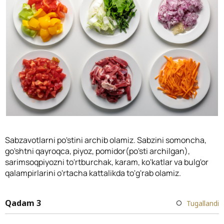
Sabzavotlarni po'stini archib olamiz. Sabzini somoncha,
go'shtni qayroqca, piyoz, pomidor(po'sti archilgan),
sarimsoqpiyozni to'rtburchak, karam, ko'katlar va bulg'or
qalampirlarini o'rtacha kattalikda to'g'rab olamiz.
Qadam 3
Tugallandi