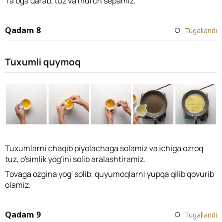
Ta'bga qarab, tuz va murch sepamiz.
Qadam 8
Tugallandi
Tuxumli quymoq
Tuxumlarni chaqib piyolachaga solamiz va ichiga ozroq
tuz, o'simlik yog'ini solib aralashtiramiz.
Tovaga ozgina yog' solib, quyumoqlarni yupqa qilib qovurib
olamiz.
Qadam 9
Tugallandi