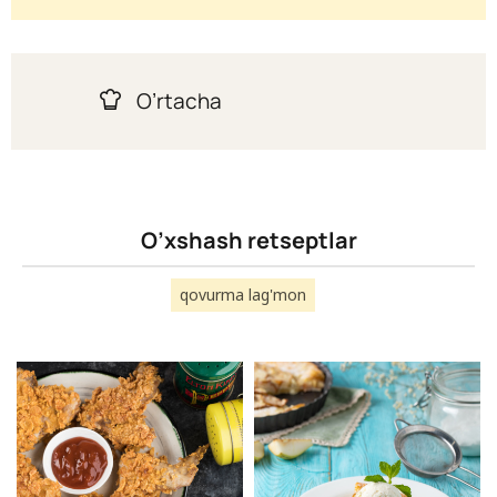
O’rtacha
O’xshash retseptlar
qovurma lag'mon