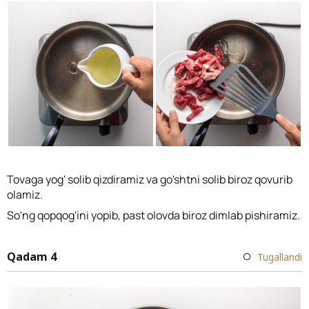
Tovaga yog' solib qizdiramiz va go'shtni solib biroz qovurib
olamiz.
So'ng qopqog'ini yopib, past olovda biroz dimlab pishiramiz.
Qadam 4
Tugallandi