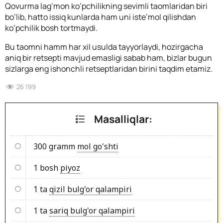
Qovurma lag’mon ko’pchilikning sevimli taomlaridan biri
bo’lib, hatto issiq kunlarda ham uni iste’mol qilishdan
ko’pchilik bosh tortmaydi.
Bu taomni hamm har xil usulda tayyorlaydi, hozirgacha
aniq bir retsepti mavjud emasligi sabab ham, bizlar bugun
sizlarga eng ishonchli retseptlaridan birini taqdim etamiz.
26 199
Masalliqlar:
300 gramm
mol go'shti
1 bosh
piyoz
1 ta
qizil bulg'or qalampiri
1 ta
sariq bulg'or qalampiri