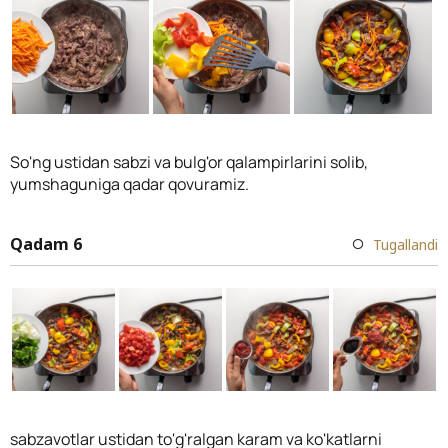
So'ng ustidan sabzi va bulg'or qalampirlarini solib,
yumshaguniga qadar qovuramiz.
Qadam 6
Tugallandi
sabzavotlar ustidan to'g'ralgan karam va ko'katlarni