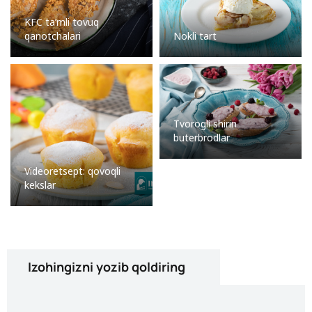
KFC ta’mli tovuq
qanotchalari
Nokli tart
Tvorogli shirin
buterbrodlar
Videoretsept: qovoqli
kekslar
Izohingizni yozib qoldiring