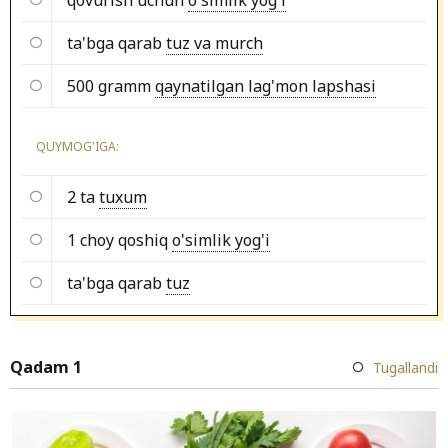
ta'bga qarab
tuz va murch
500 gramm
qaynatilgan lag'mon lapshasi
QUYMOG'IGA:
2 ta
tuxum
1 choy qoshiq
o'simlik yog'i
ta'bga qarab
tuz
Qadam 1
Tugallandi