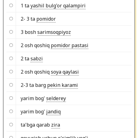
1 ta
yashil bulg'or qalampiri
2- 3 ta
pomidor
3 bosh
sarimsoqpiyoz
2 osh qoshiq
pomidor pastasi
2 ta
sabzi
2 osh qoshiq
soya qaylasi
2-3 ta barg
pekin karami
yarim bog'
selderey
yarim bog'
jandiq
ta'bga qarab
zira
qovurish uchun
o'simlik yog'i