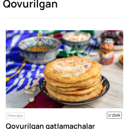
Qovurilgan
o'zbek
Pishiriqlar
Qovurilgan qatlamachalar