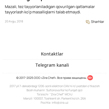
Mazali, tez tayyorlaniladigan qovurilgan qatlamalar
tayyorlash ko’p masalliqlarni talab etmaydi.
20 Avgu, 2018
Sharhlar
Kontaktlar
Telegram kanali
© 2017-2025 ООО «Zira Chef». Все права защищены.
18+
2017 yil 7-dekabrdagi 1206-sonli elektron OAV ni ro'yxatdan o'tkazish
Bosh muharrir: Sultonova Ra’no Furqat qizi
Ta'sischi: "Zira Chef" MChJ
Manzil: 100007, Toshkent sh. Parkent ko'ch. 26A
Pochta: info@zira.uz