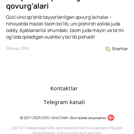
qovurg’alari
Qizil vino qo’shib tayyorlanilgan qovurg’achalar –
nihoyatda mazali taom bo’lib, uni pishirsh aslida juda
oddiy. Ajablanarlisi shundaki, taom juda mayin va ta’mi
og’izda qoladigan xushbo’y bo’lib pishadi!
29 Avgu, 2018
Sharhlar
Kontaktlar
Telegram kanali
© 2017-2025 ООО «Zira Chef». Все права защищены.
18+
2017 yil 7-dekabrdagi 1206-sonli elektron OAV ni ro'yxatdan o'tkazish
Bosh muharrir: Sultonova Ra’no Furqat qizi