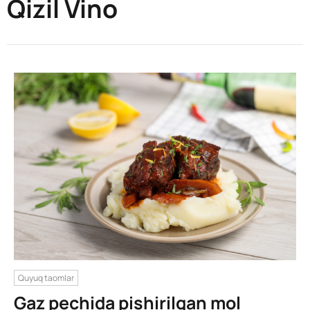
Qizil Vino
Quyuq taomlar
Gaz pechida pishirilgan mol