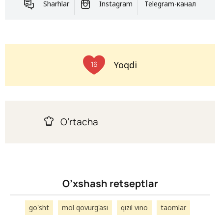
Sharhlar
Instagram
Telegram-канал
Yoqdi
16
O’rtacha
O’xshash retseptlar
go'sht
mol qovurg'asi
qizil vino
taomlar