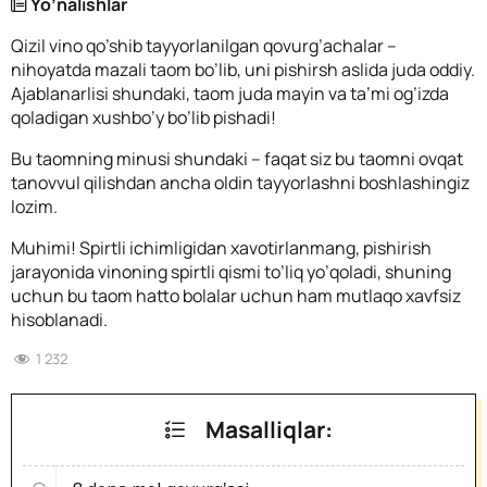
Yo’nalishlar
Qizil vino qo’shib tayyorlanilgan qovurg’achalar –
nihoyatda mazali taom bo’lib, uni pishirsh aslida juda oddiy.
Ajablanarlisi shundaki, taom juda mayin va ta’mi og’izda
qoladigan xushbo’y bo’lib pishadi!
Bu taomning minusi shundaki – faqat siz bu taomni ovqat
tanovvul qilishdan ancha oldin tayyorlashni boshlashingiz
lozim.
Muhimi! Spirtli ichimligidan xavotirlanmang, pishirish
jarayonida vinoning spirtli qismi to’liq yo’qoladi, shuning
uchun bu taom hatto bolalar uchun ham mutlaqo xavfsiz
hisoblanadi.
1 232
Masalliqlar: