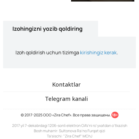
Izohingizni yozib qoldiring
Izoh qoldirish uchun tizimga
kirishingiz kerak
.
Kontaktlar
Telegram kanali
© 2017-2025 ООО «Zira Chef». Все права защищены.
18+
2017 yil 7-dekabrdagi 1206-sonli elektron OAV ni ro'yxatdan o'tkazish
Bosh muharrir: Sultonova Ra’no Furqat qizi
Ta'sischi: "Zira Chef" MChJ