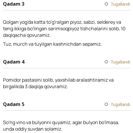
Qadam 3
Tugallandi
Qolgan yog'da katta to'g'ralgan piyoz, sabzi, selderey va
teng ikkiga bo'lingan sarimsoqpiyoz tishchalarini solib, 10
daqiqacha qovuramiz.
Tuz, murch va tuyilgan kashnichdan sepamiz.
Qadam 4
Tugallandi
Pomidor pastasini solib, yaxshilab aralashtiramiz va
birgalikda 3 daqiqa qovuramiz.
Qadam 5
Tugallandi
So'ng vino va bulyonni quyamiz, agar bulyon bo'lmasa,
unda oddiy suvdan solamiz.