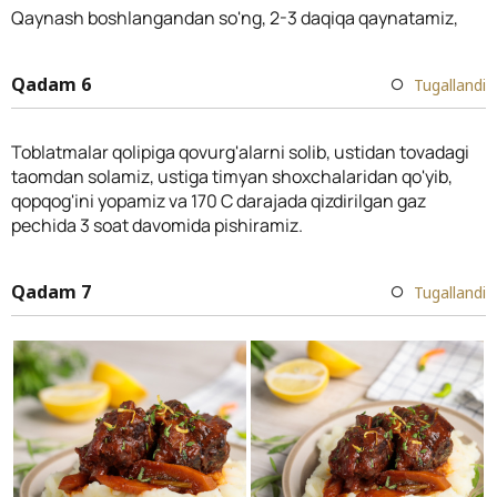
Qaynash boshlangandan so'ng, 2-3 daqiqa qaynatamiz,
Qadam 6
Tugallandi
Toblatmalar qolipiga qovurg'alarni solib, ustidan tovadagi
taomdan solamiz, ustiga timyan shoxchalaridan qo'yib,
qopqog'ini yopamiz va 170 C darajada qizdirilgan gaz
pechida 3 soat davomida pishiramiz.
Qadam 7
Tugallandi