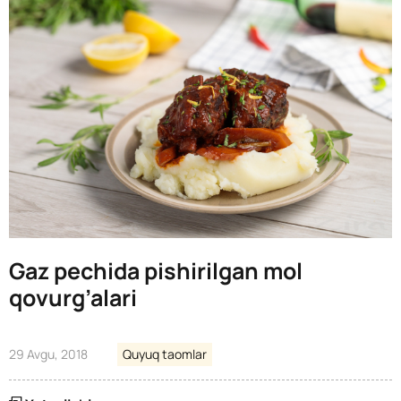
Gaz pechida pishirilgan mol
qovurg’alari
29 Avgu, 2018
Quyuq taomlar