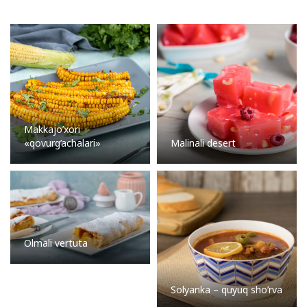
Makkajo’xori
«qovurg’achalari»
Malinali desert
Olmali vertuta
Solyanka – quyuq sho’rva