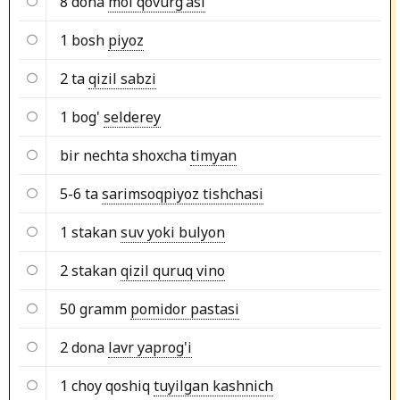
8 dona
mol qovurg'asi
1 bosh
piyoz
2 ta
qizil sabzi
1 bog'
selderey
bir nechta shoxcha
timyan
5-6 ta
sarimsoqpiyoz tishchasi
1 stakan
suv yoki bulyon
2 stakan
qizil quruq vino
50 gramm
pomidor pastasi
2 dona
lavr yaprog'i
1 choy qoshiq
tuyilgan kashnich