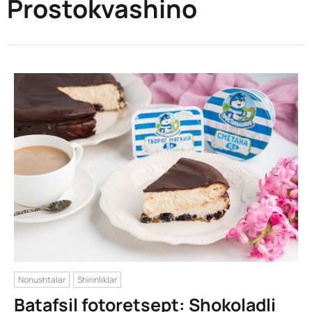
Prostokvashino
Nonushtalar
Shirinliklar
Batafsil fotoretsept: Shokoladli