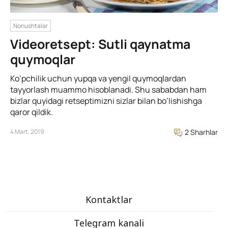
Nonushtalar
Videoretsept: Sutli qaynatma
quymoqlar
Ko’pchilik uchun yupqa va yengil quymoqlardan
tayyorlash muammo hisoblanadi. Shu sababdan ham
bizlar quyidagi retseptimizni sizlar bilan bo’lishishga
qaror qildik.
4 Mart, 2019
2 Sharhlar
Kontaktlar
Telegram kanali