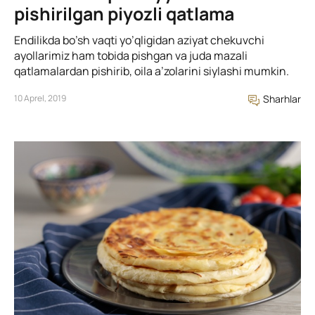
pishirilgan piyozli qatlama
Endilikda bo’sh vaqti yo’qligidan aziyat chekuvchi
ayollarimiz ham tobida pishgan va juda mazali
qatlamalardan pishirib, oila a’zolarini siylashi mumkin.
10 Aprel, 2019
Sharhlar