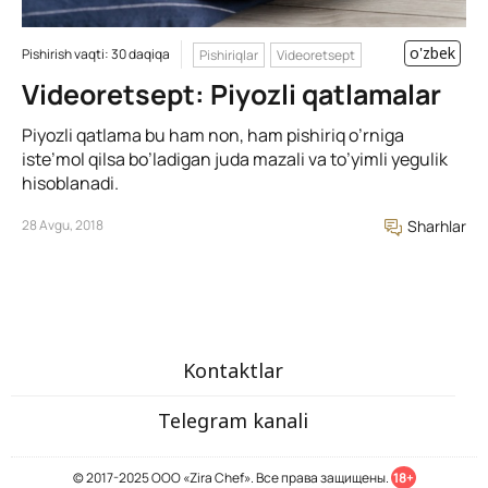
o'zbek
Pishirish vaqti: 30 daqiqa
Pishiriqlar
Videoretsept
Videoretsept: Piyozli qatlamalar
Piyozli qatlama bu ham non, ham pishiriq o’rniga
iste’mol qilsa bo’ladigan juda mazali va to’yimli yegulik
hisoblanadi.
28 Avgu, 2018
Sharhlar
Kontaktlar
Telegram kanali
© 2017-2025 ООО «Zira Chef». Все права защищены.
18+