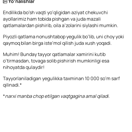
Yo’nalishlar
Endilikda bo’sh vaqti yo’qligidan aziyat chekuvchi
ayollarimiz ham tobida pishgan va juda mazali
qatlamalardan pishirib, oila a’zolarini siylashi mumkin.
Piyozli qatlama nonushtabop yegulik bo’lib, uni choy yoki
qaymoq bilan birga iste’mol qilish juda xush yoqadi.
Muhim! Bunday tayyor qatlamalar xamirini kutib
o’tirmasdan, tovaga solib pishirish mumkinligi esa
nihoyatda qulaydir!
Tayyorlaniladigan yegulikka taxminan 10 000 so’m sarf
qilinadi.*
*
narxi manba chop etilgan vaqtgagina amal qiladi.