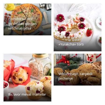
Pomidor va mol
go’shtidan qilingan
vetchinali pitsa
«Yurakcha» torti
Videoretsept: zanjabilli
pechenye
Rezavor mevali maffinlar