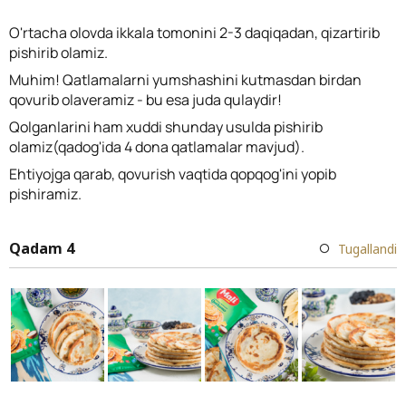
O'rtacha olovda ikkala tomonini 2-3 daqiqadan, qizartirib
pishirib olamiz.
Muhim! Qatlamalarni yumshashini kutmasdan birdan
qovurib olaveramiz - bu esa juda qulaydir!
Qolganlarini ham xuddi shunday usulda pishirib
olamiz(qadog'ida 4 dona qatlamalar mavjud).
Ehtiyojga qarab, qovurish vaqtida qopqog'ini yopib
pishiramiz.
Qadam 4
Tugallandi