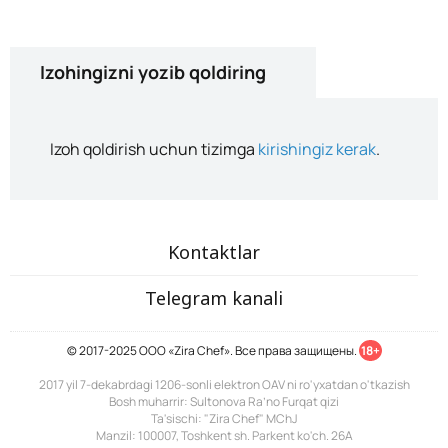
Izohingizni yozib qoldiring
Izoh qoldirish uchun tizimga
kirishingiz kerak
.
Kontaktlar
Telegram kanali
© 2017-2025 ООО «Zira Chef». Все права защищены.
18+
2017 yil 7-dekabrdagi 1206-sonli elektron OAV ni ro'yxatdan o'tkazish
Bosh muharrir: Sultonova Ra’no Furqat qizi
Ta'sischi: "Zira Chef" MChJ
Manzil: 100007, Toshkent sh. Parkent ko'ch. 26A