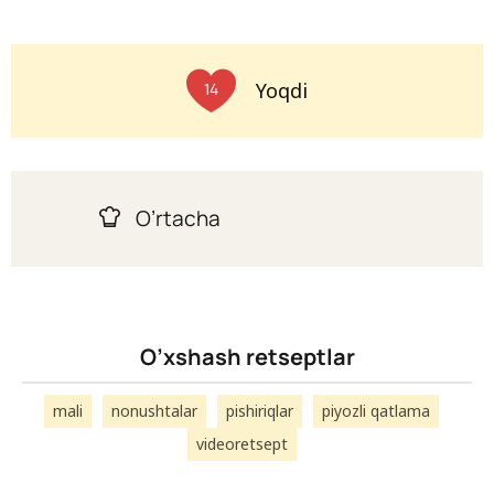
Yoqdi
14
O’rtacha
O’xshash retseptlar
mali
nonushtalar
pishiriqlar
piyozli qatlama
videoretsept