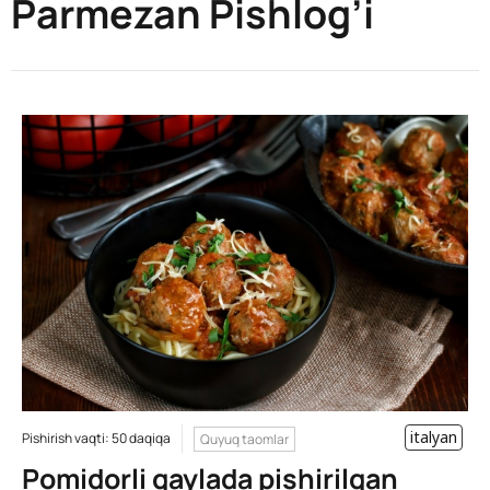
Parmezan Pishlog’i
italyan
Pishirish vaqti: 50 daqiqa
Quyuq taomlar
Pomidorli qaylada pishirilgan