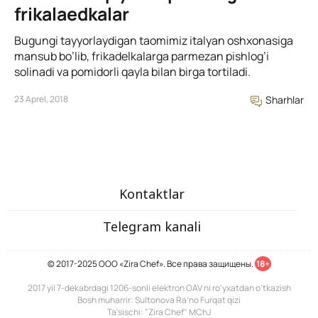
frikalaedkalar
Bugungi tayyorlaydigan taomimiz italyan oshxonasiga
mansub bo’lib, frikadelkalarga parmezan pishlog’i
solinadi va pomidorli qayla bilan birga tortiladi.
23 Aprel, 2018
Sharhlar
Kontaktlar
Telegram kanali
© 2017-2025 ООО «Zira Chef». Все права защищены.
18+
2017 yil 7-dekabrdagi 1206-sonli elektron OAV ni ro'yxatdan o'tkazish
Bosh muharrir: Sultonova Ra’no Furqat qizi
Ta'sischi: "Zira Chef" MChJ