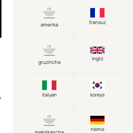
fransuz
amerika
ingliz
gruzincha
italyan
koreys
r
nemis
meksikancha