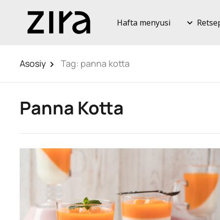
Hafta menyusi
Retse
Asosiy
Tag:
panna kotta
Panna Kotta