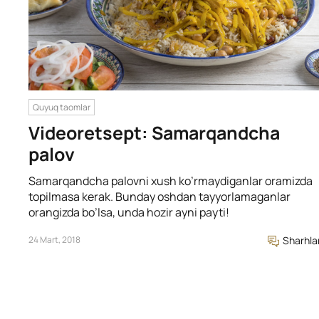
Quyuq taomlar
Videoretsept: Samarqandcha
palov
Samarqandcha palovni xush ko’rmaydiganlar oramizda
topilmasa kerak. Bunday oshdan tayyorlamaganlar
orangizda bo’lsa, unda hozir ayni payti!
24 Mart, 2018
Sharhla