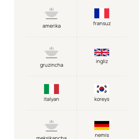
fransuz
amerika
ingliz
gruzincha
italyan
koreys
nemis
meksikancha