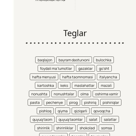
Teglar
baqlajon
bayram dasturxoni
bulochka
foydali ma'lumotlar
gazaklar
go'sht
hafta menyusi
hafta taomnomasi
italyancha
kartoshka
keks
maslahatlar
mazali
nonushta
nonushtalar
olma
oshirma xamir
pasta
pechenye
pirog
pishiriq
pishiriqlar
pishloq
qiyma
qiziqarli
qovoqcha
quyuq taom
quyuq taomlar
salat
salatlar
shirinlik
shirinliklar
shokolad
somsa