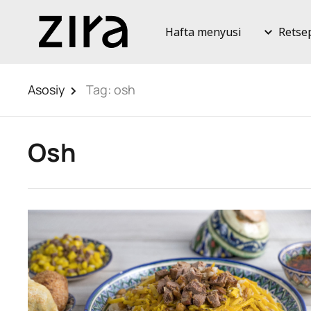
Hafta menyusi
Retse
Asosiy
Tag:
osh
Osh