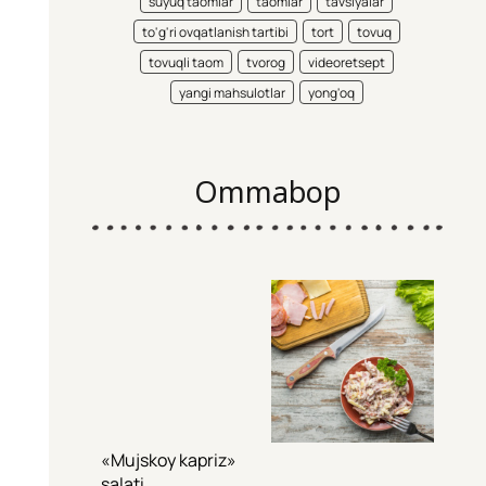
suyuq taomlar
taomlar
tavsiyalar
to'g'ri ovqatlanish tartibi
tort
tovuq
tovuqli taom
tvorog
videoretsept
yangi mahsulotlar
yong'oq
Ommabop
«Mujskoy kapriz»
salati