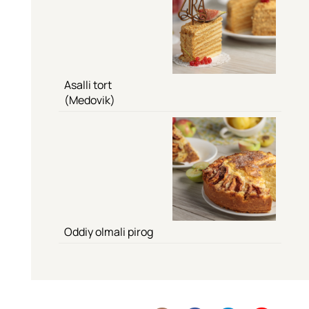
Asalli tort
(Medovik)
Oddiy olmali pirog