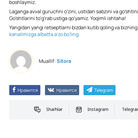
boshlaymiz.
Laganga avval guruchni o'zini, ustidan sabzini va go'shtin
Go'shtlarini to'g'rab ustiga qo'yamiz. Yoqimli ishtaha!
Yangidan yangi retseptlarni bizdan kutib qoling va biznin
kanalimizga albatta a'zo bo'ling.
Muallif:
Sitora
Нравится
Нравится
Telegram
Sharhlar
Instagram
Telegr