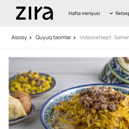
Hafta menyusi
Retse
Asosiy
Quyuq taomlar
Videoretsept: Sama