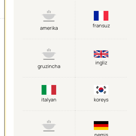
fransuz
amerika
ingliz
gruzincha
italyan
koreys
nemis