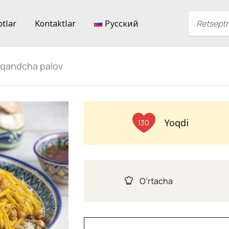
ptlar
Kontaktlar
Русский
rqandcha palov
Yoqdi
130
O’rtacha