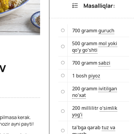
Masalliqlar:
700 gramm
guruch
500 gramm
mol yoki
qo'y go'shti
v
700 gramm
sabzi
1 bosh
piyoz
200 gramm
ivitilgan
no'xat
200 millilitr
o'simlik
yog'i
pilmasa kerak.
ozir ayni payti!
ta'bga qarab
tuz va