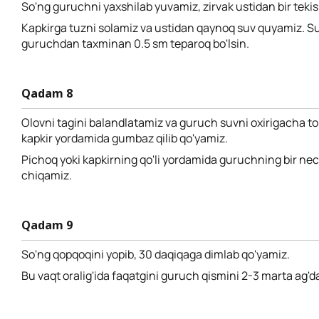
So'ng guruchni yaxshilab yuvamiz, zirvak ustidan bir tekis 
Kapkirga tuzni solamiz va ustidan qaynoq suv quyamiz. S
guruchdan taxminan 0.5 sm teparoq bo'lsin.
Qadam 8
Olovni tagini balandlatamiz va guruch suvni oxirigacha to
kapkir yordamida gumbaz qilib qo'yamiz.
Pichoq yoki kapkirning qo'li yordamida guruchning bir nec
chiqamiz.
Qadam 9
So'ng qopqoqini yopib, 30 daqiqaga dimlab qo'yamiz.
Bu vaqt oralig'ida faqatgini guruch qismini 2-3 marta ag'd