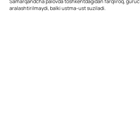
Samarqandcha palovda toshkentdagidan farqliroq, guruch
aralashtirilmaydi, balki ustma-ust suziladi.