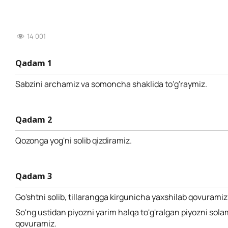
14 001
Qadam 1
Sabzini archamiz va somoncha shaklida to'g'raymiz.
Qadam 2
Qozonga yog'ni solib qizdiramiz.
Qadam 3
Go'shtni solib, tillarangga kirgunicha yaxshilab qovuramiz
So'ng ustidan piyozni yarim halqa to'g'ralgan piyozni sola
qovuramiz.