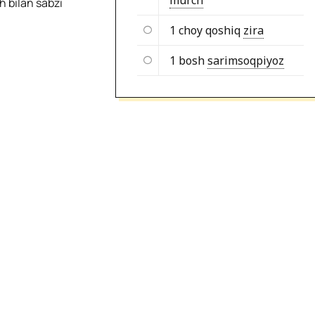
murch
 bilan sabzi
1 choy qoshiq
zira
1 bosh
sarimsoqpiyoz