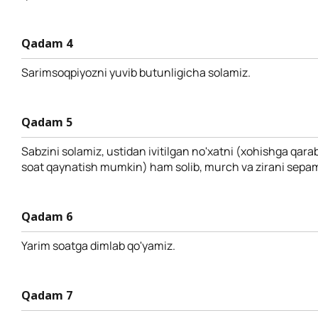
Qadam 4
Sarimsoqpiyozni yuvib butunligicha solamiz.
Qadam 5
Sabzini solamiz, ustidan ivitilgan no'xatni (xohishga qarab
soat qaynatish mumkin) ham solib, murch va zirani sepam
Qadam 6
Yarim soatga dimlab qo'yamiz.
Qadam 7