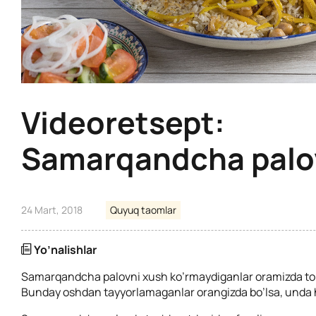
Videoretsept:
Samarqandcha palo
24 Mart, 2018
Quyuq taomlar
Yo’nalishlar
Samarqandcha palovni xush ko’rmaydiganlar oramizda to
Bunday oshdan tayyorlamaganlar orangizda bo’lsa, unda h