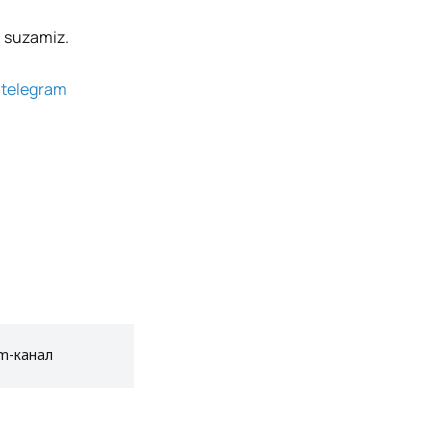
i suzamiz.
g
telegram
am-канал