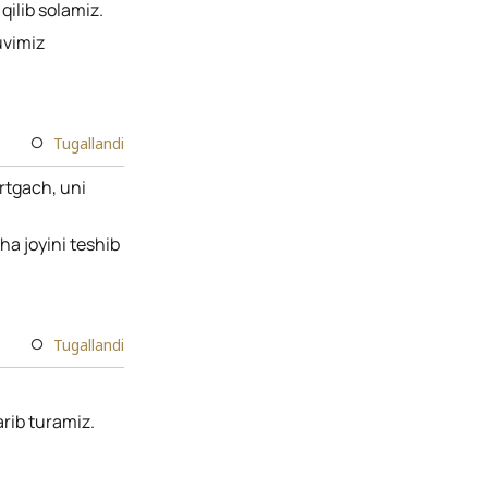
qilib solamiz.
uvimiz
Tugallandi
rtgach, uni
ha joyini teshib
Tugallandi
arib turamiz.