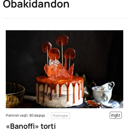
Obakidandon
ingliz
Pishirish vaqti: 80 daqiqa
Pishiriqlar
«Banoffi» torti