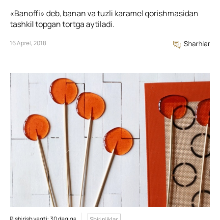
«Banoffi» deb, banan va tuzli karamel qorishmasidan
tashkil topgan tortga aytiladi.
16 Aprel, 2018
Sharhlar
Pishirish vaqti: 30 daqiqa
Shirinliklar