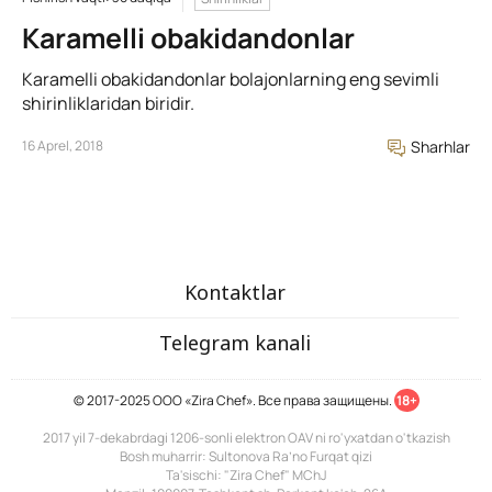
Karamelli obakidandonlar
Karamelli obakidandonlar bolajonlarning eng sevimli
shirinliklaridan biridir.
16 Aprel, 2018
Sharhlar
Kontaktlar
Telegram kanali
© 2017-2025 ООО «Zira Chef». Все права защищены.
18+
2017 yil 7-dekabrdagi 1206-sonli elektron OAV ni ro'yxatdan o'tkazish
Bosh muharrir: Sultonova Ra’no Furqat qizi
Ta'sischi: "Zira Chef" MChJ