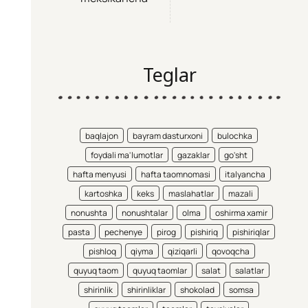
Teglar
baqlajon
bayram dasturxoni
bulochka
foydali ma'lumotlar
gazaklar
go'sht
hafta menyusi
hafta taomnomasi
italyancha
kartoshka
keks
maslahatlar
mazali
nonushta
nonushtalar
olma
oshirma xamir
pasta
pechenye
pirog
pishiriq
pishiriqlar
pishloq
qiyma
qiziqarli
qovoqcha
quyuq taom
quyuq taomlar
salat
salatlar
shirinlik
shirinliklar
shokolad
somsa