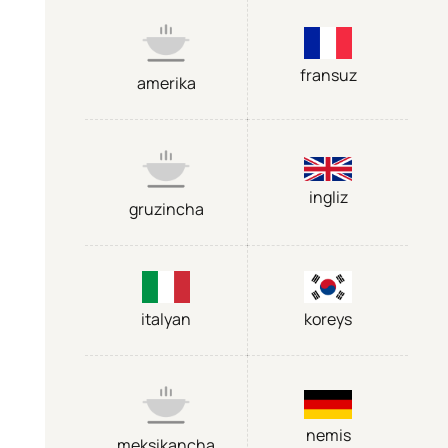
fransuz
amerika
ingliz
gruzincha
italyan
koreys
nemis
meksikancha