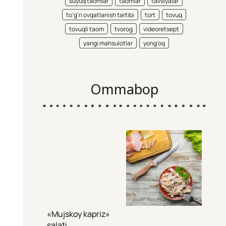
suyuq taomlar
taomlar
tavsiyalar
to'g'ri ovqatlanish tartibi
tort
tovuq
tovuqli taom
tvorog
videoretsept
yangi mahsulotlar
yong'oq
Ommabop
«Mujskoy kapriz»
salati