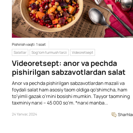
Pishirish vaqti: 1 soat
Salatlar
Sog'lom turmush tarzi
Videoretsept
Videoretsept: anor va pechda
pishirilgan sabzavotlardan salat
Anor va pechda pishirilgan sabzavotlardan mazali va
foydali salat ham asosiy taom oldiga qo’shimcha, ham
to’yimli gazak o’rnini bosishi mumkin. Tayyor taomning
taxminiy narxi – 45 000 so’m. *narxi manba...
24 Yanvar, 2024
Sharhla