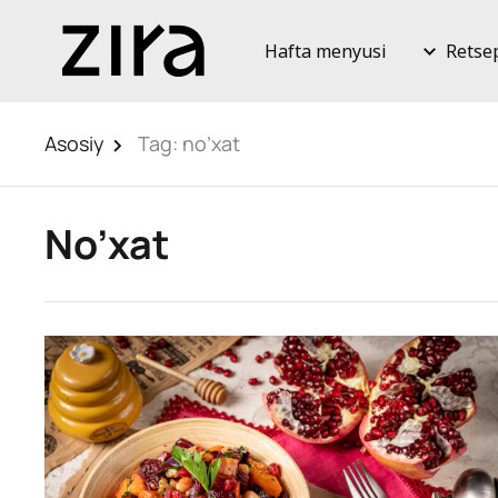
Hafta menyusi
Retse
Asosiy
Tag:
no’xat
No’xat