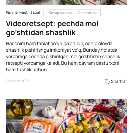
Pishirish vaqti: 3 soat
Quyuq taomlar
Videoretsept
Videoretsept: pechda mol
go’shtidan shashlik
Har doim ham tabiat qo’yniga chiqib, ochiq olovda
shashlik pishirishga imkoniyat yo’q. Bunday holatda
yordamga pechda pishirilgan mol go’shtidan shashlik
retsepti yordamga keladi. Bu ham bayram dasturxoni,
ham tushlik uchun...
7 Dekabr, 2023
Sharhlar