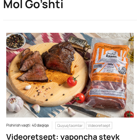
Mol Go’shti
Pishirish vaqti: 40 daqiqa
Quyuq taomlar
Videoretsept
Videoretsept: yaponcha steyk