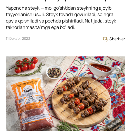
Yaponcha steyk — mol go’shtidan steykning ajoyib
tayyorlanish usuli. Steyk tovada qovuriladi, so’ngra
qayla qo’shiladi va pechda pishiriladi. Natijada, steyk
takrorlanmas ta’mga ega bo’ladi.
11 Dekabr, 2023
Sharhlar