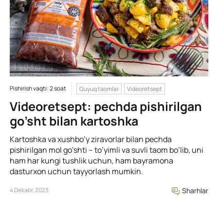
Pishirish vaqti: 2 soat
Quyuq taomlar
Videoretsept
Videoretsept: pechda pishirilgan
go’sht bilan kartoshka
Kartoshka va xushbo’y ziravorlar bilan pechda
pishirilgan mol go’shti – to’yimli va suvli taom bo’lib, uni
ham har kungi tushlik uchun, ham bayramona
dasturxon uchun tayyorlash mumkin.
4 Dekabr, 2023
Sharhlar