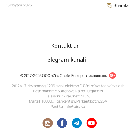
15 Noyabr, 2023
Sharhlar
Kontaktlar
Telegram kanali
© 2017-2025 ООО «Zira Chef». Все права защищены.
18+
2017 yil 7-dekabrdagi 1206-sonli elektron OAV ni ro'yxatdan o'tkazish
Bosh muharrir: Sultonova Ra’no Furqat qizi
Ta'sischi: "Zira Chef" MChJ
Manzil: 100007, Toshkent sh. Parkent ko'ch. 26A
Pochta: info@zira.uz