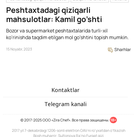
Peshtaxtadagi qiziqarli
mahsulotlar: Kamil go’shti
Bozor va supermarket peshtaxtalarida turli-xil
ko’rinishda taqdim etilgan mol go’shtini topish mumkin.
15 Noyabr, 2023
Sharhlar
Kontaktlar
Telegram kanali
© 2017-2025 ООО «Zira Chef». Все права защищены.
18+
2017 yil 7-dekabrdagi 1206-sonli elektron OAV ni ro'yxatdan o'tkazish
Bosh muharrir: Sultonova Ra’no Furqat qizi