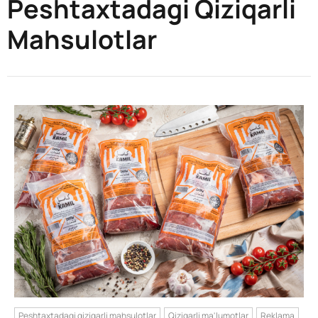
Peshtaxtadagi Qiziqarli
Mahsulotlar
Peshtaxtadagi qiziqarli mahsulotlar
Qiziqarli ma'lumotlar
Reklama