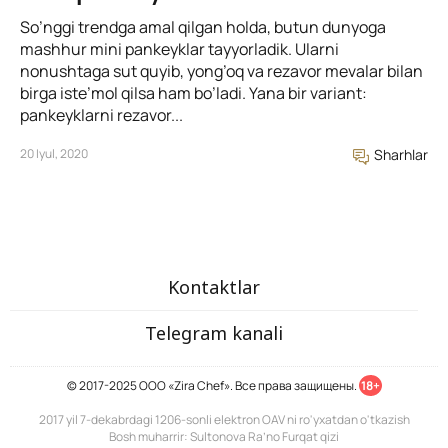
So’nggi trendga amal qilgan holda, butun dunyoga
mashhur mini pankeyklar tayyorladik. Ularni
nonushtaga sut quyib, yong’oq va rezavor mevalar bilan
birga iste’mol qilsa ham bo’ladi. Yana bir variant:
pankeyklarni rezavor...
20 Iyul, 2020
Sharhlar
Kontaktlar
Telegram kanali
© 2017-2025 ООО «Zira Chef». Все права защищены.
18+
2017 yil 7-dekabrdagi 1206-sonli elektron OAV ni ro'yxatdan o'tkazish
Bosh muharrir: Sultonova Ra’no Furqat qizi