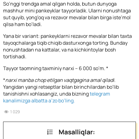
So’nggi trendga amal qilgan holda, butun dunyoga
mashhur mini pankeyklar tayyorladik. Ularni nonushtaga
sut quyib, yong’oq va rezavor mevalar bilan birga iste’mol
qilsa ham bo’ladi.
Yana bir variant: pankeyklarni rezavor mevalar bilan taxta
tayoqchalarga tiqib chiqib dasturxonga torting. Bunday
nonushtadan na kattalar, va na kichkintoylar bosh
tortishadi.
Tayyor taomning taxminiy narxi – 6 000 so’m. *
*
narxi manba chop etilgan vaqtgagina amal qiladi.
Yangidan yangi retseptlar bilan birinchilardan bo’lib
tanishishni xohlasangiz, unda bizning
telegram
kanalimizga albatta a’zo bo’ling.
1 029
Masalliqlar: