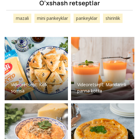
O’xshash retseptlar
mazali
mini pankeyklar
pankeyklar
shirinlik
Videoretsept: Ko’k
Videoretsept: Mandarinli
somsa
panna kotta