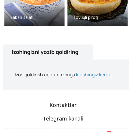
Sabzili salat
Tovuqli pirog
Izohingizni yozib qoldiring
Izoh qoldirish uchun tizimga
kirishingiz kerak
.
Kontaktlar
Telegram kanali