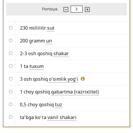
Portsiya:
230 millilitr
sut
200 gramm
un
2-3 osh qoshiq
shakar
1 ta
tuxum
3 osh qoshiq
o'simlik yog'i
1 choy qoshiq
qabartma (razrixlitel)
0,5 choy qoshiq
tuz
ta'bga ko'ra
vanil shakari