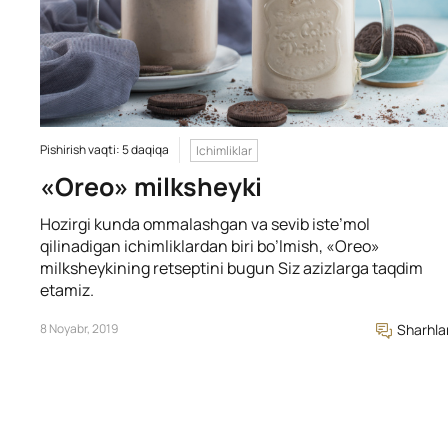
Pishirish vaqti: 5 daqiqa
Ichimliklar
«Oreo» milksheyki
Hozirgi kunda ommalashgan va sevib iste’mol
qilinadigan ichimliklardan biri bo’lmish, «Oreo»
milksheykining retseptini bugun Siz azizlarga taqdim
etamiz.
8 Noyabr, 2019
Sharhla