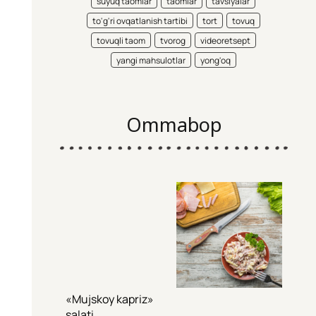
suyuq taomlar
taomlar
tavsiyalar
to'g'ri ovqatlanish tartibi
tort
tovuq
tovuqli taom
tvorog
videoretsept
yangi mahsulotlar
yong'oq
Ommabop
«Mujskoy kapriz»
salati