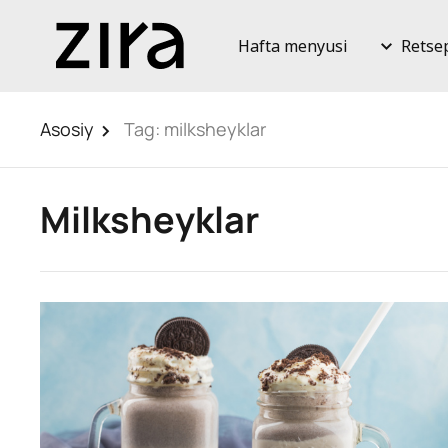
Hafta menyusi
Retse
Asosiy
Tag:
milksheyklar
Milksheyklar