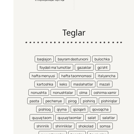
Teglar
baqlajon
bayram dasturxoni
bulochka
foydali ma'lumotlar
gazaklar
go'sht
hafta menyusi
hafta taomnomasi
italyancha
kartoshka
keks
maslahatlar
mazali
nonushta
nonushtalar
olma
oshirma xamir
pasta
pechenye
pirog
pishiriq
pishiriqlar
pishloq
qiyma
qiziqarli
qovoqcha
quyuq taom
quyuq taomlar
salat
salatlar
shirinlik
shirinliklar
shokolad
somsa