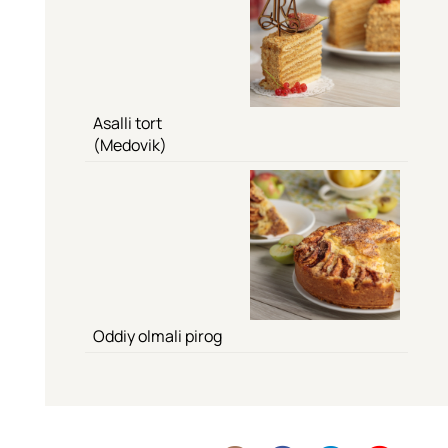
Asalli tort
(Medovik)
Oddiy olmali pirog