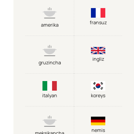
fransuz
amerika
ingliz
gruzincha
italyan
koreys
nemis
meksikancha