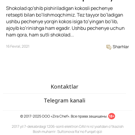
Shokolad qo’shib pishiriladigan kokosli pechenye
retsepti bilan bo’lishmoqchimiz. Tez tayyor bo’ladigan
ushbu pechenye yorqin kokos isiga to’yingan bo’lib,
ajoyib ko’rinishga ham egadir. Ushbu pechenye uchun
ham qora, ham sutli shokolad...
16 Fevral, 2021
Sharhlar
Kontaktlar
Telegram kanali
© 2017-2025 ООО «Zira Chef». Все права защищены.
18+
2017 yil 7-dekabrdagi 1206-sonli elektron OAV ni ro'yxatdan o'tkazish
Bosh muharrir: Sultonova Ra’no Furqat qizi