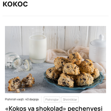
кокос
Pishirish vaqti: 40 daqiqa
Pishiriqlar
Shirinliklar
«Kokos va shokolad» pechenyesi