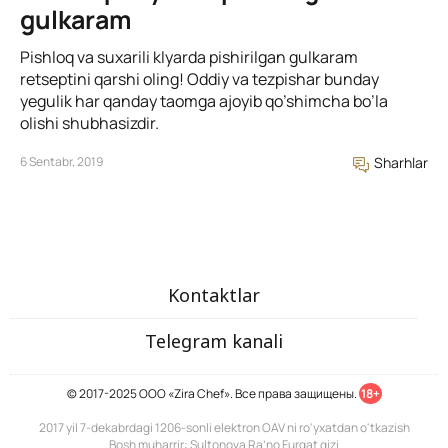
gulkaram
Pishloq va suxarili klyarda pishirilgan gulkaram
retseptini qarshi oling! Oddiy va tezpishar bunday
yegulik har qanday taomga ajoyib qo’shimcha bo’la
olishi shubhasizdir.
6 Sentabr, 2019
Sharhlar
Kontaktlar
Telegram kanali
© 2017-2025 ООО «Zira Chef». Все права защищены.
18+
2017 yil 7-dekabrdagi 1206-sonli elektron OAV ni ro'yxatdan o'tkazish
Bosh muharrir: Sultonova Ra’no Furqat qizi