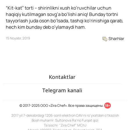
“Kit-kat” torti – shirinlikni xush ko’ruvchilar uchun
haqiqiy kutilmagan sovg’a bo’lishi aniq! Bunday tortni
tayyorlash juda oson bo’lsada, tashqi ko’rinishiga qarab,
hech kim bunday deb o’ylamaydi ham.
15 Noyabr, 2019
Sharhlar
Kontaktlar
Telegram kanali
© 2017-2025 ООО «Zira Chef». Все права защищены.
18+
2017 yil 7-dekabrdagi 1206-sonli elektron OAV ni ro'yxatdan o'tkazish
Bosh muharrir: Sultonova Ra’no Furqat qizi
Ta'sischi: "Zira Chef" MChJ