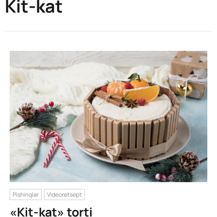
Kit-kat
Pishiriqlar
Videoretsept
«Kit-kat» torti