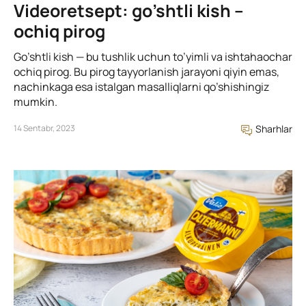
Videoretsept: go’shtli kish –
ochiq pirog
Go’shtli kish — bu tushlik uchun to’yimli va ishtahaochar
ochiq pirog. Bu pirog tayyorlanish jarayoni qiyin emas,
nachinkaga esa istalgan masalliqlarni qo’shishingiz
mumkin.
14 Sentabr, 2023
Sharhlar