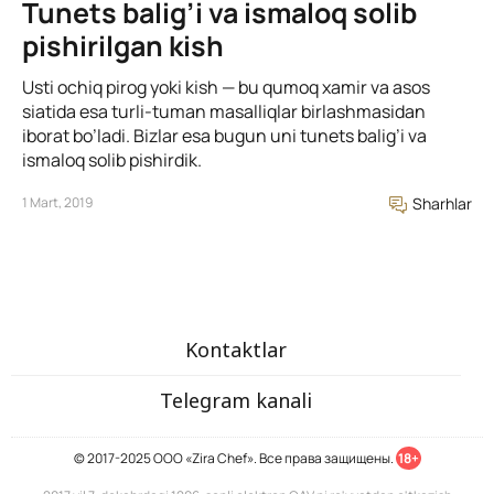
Tunets balig’i va ismaloq solib
pishirilgan kish
Usti ochiq pirog yoki kish — bu qumoq xamir va asos
siatida esa turli-tuman masalliqlar birlashmasidan
iborat bo’ladi. Вizlar esa bugun uni tunets balig’i va
ismaloq solib pishirdik.
1 Mart, 2019
Sharhlar
Kontaktlar
Telegram kanali
© 2017-2025 ООО «Zira Chef». Все права защищены.
18+