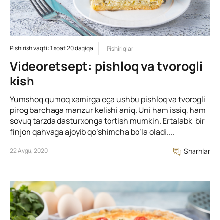
Pishirish vaqti: 1 soat 20 daqiqa
Pishiriqlar
Videoretsept: pishloq va tvorogli
kish
Yumshoq qumoq xamirga ega ushbu pishloq va tvorogli
pirog barchaga manzur kelishi aniq. Uni ham issiq, ham
sovuq tarzda dasturxonga tortish mumkin. Ertalabki bir
finjon qahvaga ajoyib qo’shimcha bo’la oladi....
22 Avgu, 2020
Sharhlar