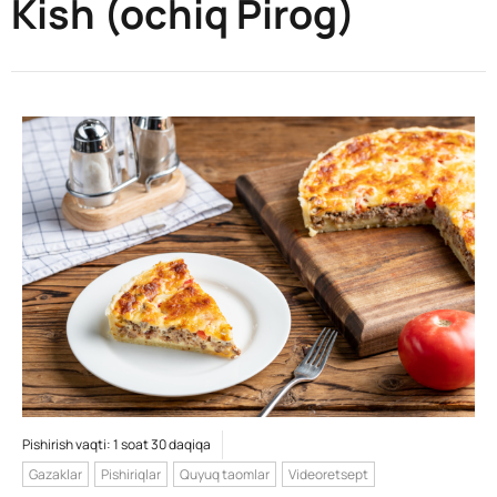
Kish (ochiq Pirog)
Pishirish vaqti: 1 soat 30 daqiqa
Gazaklar
Pishiriqlar
Quyuq taomlar
Videoretsept