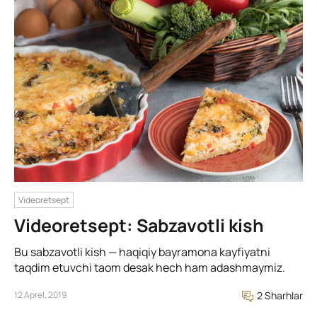
Videoretsept
Videoretsept: Sabzavotli kish
Bu sabzavotli kish — haqiqiy bayramona kayfiyatni
taqdim etuvchi taom desak hech ham adashmaymiz.
12 Aprel, 2019
2 Sharhlar