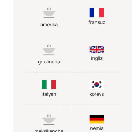
fransuz
amerika
ingliz
gruzincha
italyan
koreys
nemis
meksikancha