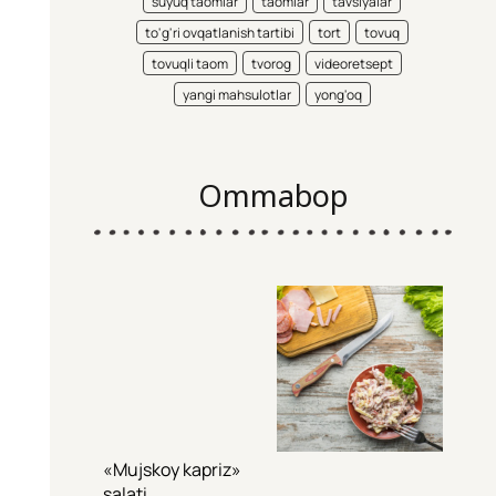
suyuq taomlar
taomlar
tavsiyalar
to'g'ri ovqatlanish tartibi
tort
tovuq
tovuqli taom
tvorog
videoretsept
yangi mahsulotlar
yong'oq
Ommabop
«Mujskoy kapriz»
salati