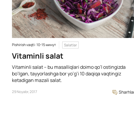
Pishirish vaqti: 10-15 минут
Salatlar
Vitaminli salat
Vitaminli salat – bu masalliqlari doimo qo’l ostingizda
bo’lgan, tayyorlashga bor yo’g’i 10 daqiqa vaqtingiz
ketadigan mazali salat.
29 Noyabr, 2017
Sharhla