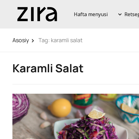
Hafta menyusi
Retse
Asosiy
Tag:
karamli salat
Karamli Salat