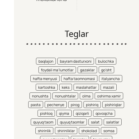
Teglar
baqlajon
bayram dasturxoni
bulochka
foydali ma'lumotlar
gazaklar
go'sht
hafta menyusi
hafta taomnomasi
italyancha
kartoshka
keks
maslahatlar
mazali
nonushta
nonushtalar
olma
oshirma xamir
pasta
pechenye
pirog
pishiriq
pishiriqlar
pishloq
qiyma
qiziqarli
qovoqcha
quyuq taom
quyuq taomlar
salat
salatlar
shirinlik
shirinliklar
shokolad
somsa