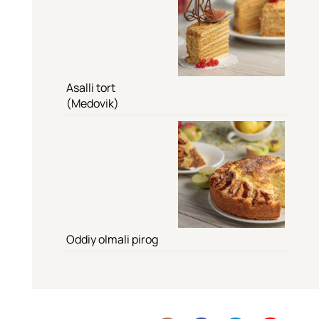
Asalli tort
(Medovik)
Oddiy olmali pirog