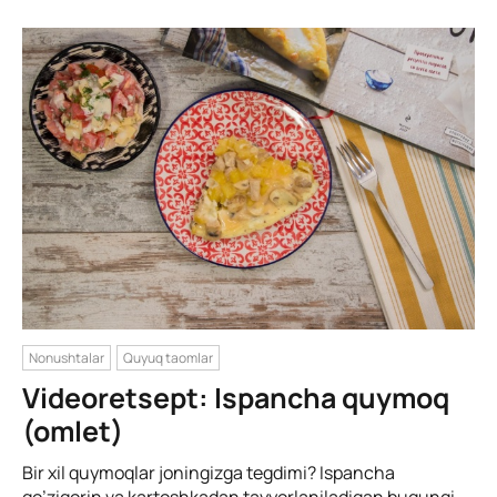
Nonushtalar
Quyuq taomlar
Videoretsept: Ispancha quymoq
(omlet)
Bir xil quymoqlar joningizga tegdimi? Ispancha
qo’ziqorin va kartoshkadan tayyorlaniladigan bugungi