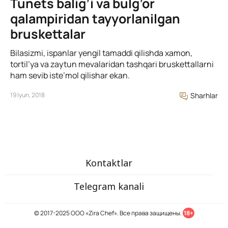
Tunets balig’i va bulg’or
qalampiridan tayyorlanilgan
bruskettalar
Bilasizmi, ispanlar yengil tamaddi qilishda xamon,
tortil’ya va zaytun mevalaridan tashqari bruskettallarni
ham sevib iste’mol qilishar ekan.
19 Iyun, 2018
Sharhlar
Kontaktlar
Telegram kanali
© 2017-2025 ООО «Zira Chef». Все права защищены.
18+