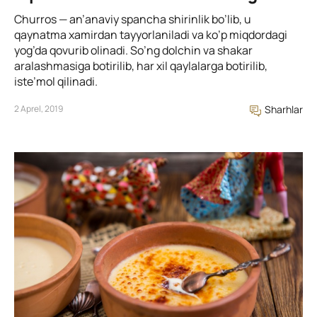
Churros — an’anaviy spancha shirinlik bo’lib, u
qaynatma xamirdan tayyorlaniladi va ko’p miqdordagi
yog’da qovurib olinadi. So’ng dolchin va shakar
aralashmasiga botirilib, har xil qaylalarga botirilib,
iste’mol qilinadi.
2 Aprel, 2019
Sharhlar