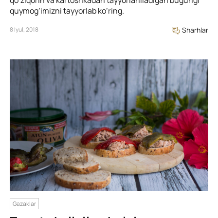
quymog’imizni tayyorlab ko’ring.
8 Iyul, 2018
Sharhlar
Gazaklar