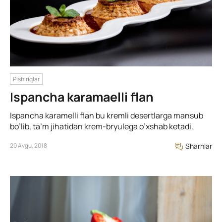
Pishiriqlar
Ispancha karamaelli flan
Ispancha karamelli flan bu kremli desertlarga mansub
bo’lib, ta’m jihatidan krem-bryulega o’xshab ketadi.
20 Avgu, 2018
Sharhlar