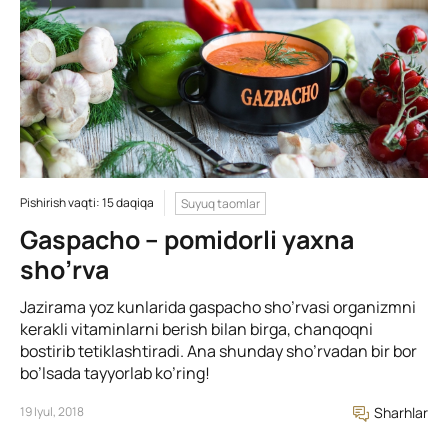
Pishirish vaqti: 15 daqiqa
Suyuq taomlar
Gaspacho – pomidorli yaxna
sho’rva
Jazirama yoz kunlarida gaspacho sho’rvasi organizmni
kerakli vitaminlarni berish bilan birga, chanqoqni
bostirib tetiklashtiradi. Ana shunday sho’rvadan bir bor
bo’lsada tayyorlab ko’ring!
19 Iyul, 2018
Sharhlar