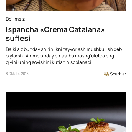
Bo'limsiz
Ispancha «Crema Catalana»
suflesi
Balki siz bunday shirinlikni tayyorlash mushkul ish deb
o’ylarsiz. Ammo unday emas, bu mashg’ulotda eng
qiyini uning sovishini kutish hisoblanadi.
8 Oktabr, 2018
Sharhlar