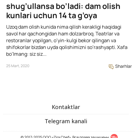
shug’ullansa bo’ladi: dam olish
kunlari uchun 14 ta g’oya
Uzoq dam olish kunida nima qilish kerakligi haqidagi
savol har qachongidan ham dolzarbroq. Teatrlar va
restoranlar yopilgan, o’yin-kulgi bekor qilingan va
shifokorlar bizdan uyda qolishimizni so’rashyapti. Xafa
bo’lmang: siz siz...
25 Mart, 2020
Sharhlar
Kontaktlar
Telegram kanali
© 2017-2025 ООО «Zira Chef». Все права защищены.
18+