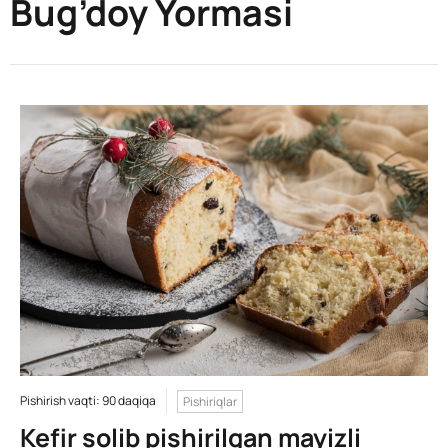
Bug’doy Yormasi
Pishirish vaqti: 90 daqiqa
Pishiriqlar
Kefir solib pishirilgan mayizli