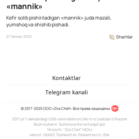
«mannik»
Kefir solib pishiriladigan «mannik» juda mazali,
yumshoq va shishib pishadi.
21 Yanvar, 2019
Sharhlar
Kontaktlar
Telegram kanali
© 2017-2025 ООО «Zira Chef». Все права защищены.
18+
2017 yil 7-dekabrdagi 1206-sonli elektron OAV ni ro'yxatdan o'tkazish
Bosh muharrir: Sultonova Ra’no Furqat qizi
Ta'sischi: "Zira Chef" MChJ
Manzil: 100007, Toshkent sh. Parkent ko'ch. 26A