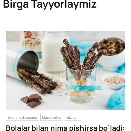
Birga Tayyorlaymiz
Bolalar oshxonada
Maslahatlar
Qiziqarli
Bolalar bilan nima pishirsa bo’ladi: