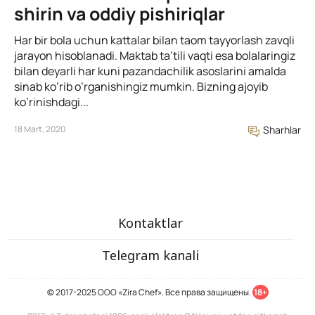
shirin va oddiy pishiriqlar
Har bir bola uchun kattalar bilan taom tayyorlash zavqli
jarayon hisoblanadi. Maktab ta’tili vaqti esa bolalaringiz
bilan deyarli har kuni pazandachilik asoslarini amalda
sinab ko’rib o’rganishingiz mumkin. Bizning ajoyib
ko’rinishdagi...
18 Mart, 2020
Sharhlar
Kontaktlar
Telegram kanali
© 2017-2025 ООО «Zira Chef». Все права защищены.
18+