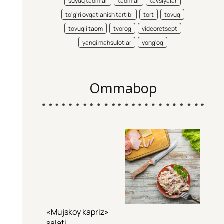
suyuq taomlar
taomlar
tavsiyalar
to'g'ri ovqatlanish tartibi
tort
tovuq
tovuqli taom
tvorog
videoretsept
yangi mahsulotlar
yong'oq
Ommabop
«Mujskoy kapriz»
salati