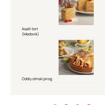
Asalli tort
(Medovik)
Oddiy olmali pirog