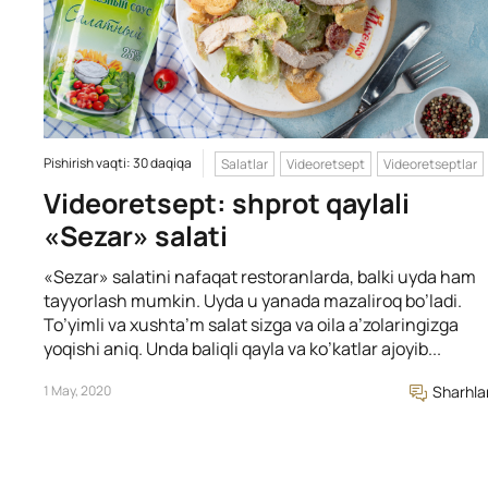
Pishirish vaqti: 30 daqiqa
Salatlar
Videoretsept
Videoretseptlar
Videoretsept: shprot qaylali
«Sezar» salati
«Sezar» salatini nafaqat restoranlarda, balki uyda ham
tayyorlash mumkin. Uyda u yanada mazaliroq bo’ladi.
To’yimli va xushta’m salat sizga va oila a’zolaringizga
yoqishi aniq. Unda baliqli qayla va ko’katlar ajoyib...
1 May, 2020
Sharhla