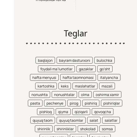
Teglar
baqlajon
bayram dasturxoni
bulochka
foydali ma'lumotlar
gazaklar
go'sht
hafta menyusi
hafta taomnomasi
italyancha
kartoshka
keks
maslahatlar
mazali
nonushta
nonushtalar
olma
oshirma xamir
pasta
pechenye
pirog
pishiriq
pishiriqlar
pishloq
qiyma
qiziqarli
qovoqcha
quyuq taom
quyuq taomlar
salat
salatlar
shirinlik
shirinliklar
shokolad
somsa