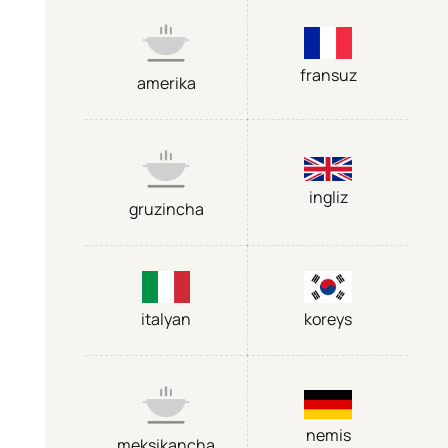
fransuz
amerika
ingliz
gruzincha
italyan
koreys
nemis
meksikancha