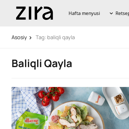
Hafta menyusi
Retse
Asosiy
Tag:
baliqli qayla
Baliqli Qayla