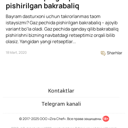
pishirilgan bakrabaliq
Bayram dasturxoni uchun takrorlanmas taom
istaysizmi? Gaz pechida pishirilgan bakrabaliq – ajoyib
variant bo’la oladi. Gaz pechida qanday qilib bakrabaliq
pishirishni bizning navbatdagi retseptimiz orqali bilib
olasiz. Yangidan yangi retseptlar...
18 Mart, 2020
Sharhlar
Kontaktlar
Telegram kanali
© 2017-2025 ООО «Zira Chef». Все права защищены.
18+