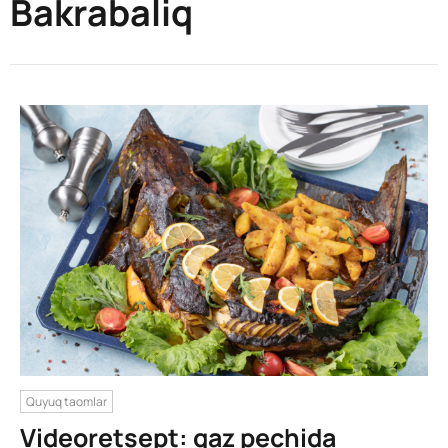
Bakrabaliq
Quyuq taomlar
Videoretsept: gaz pechida