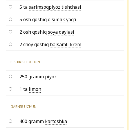
5 ta
sarimsoqpiyoz tishchasi
5 osh qoshiq
o'simlik yog'i
2 osh qoshiq
soya qaylasi
2 choy qoshiq
balsamli krem
PISHIRISH UCHUN
250 gramm
piyoz
1 ta
limon
GARNIR UCHUN
400 gramm
kartoshka