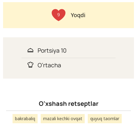
Yoqdi
9
Portsiya 10
O’rtacha
O’xshash retseptlar
bakrabaliq
mazali kechki ovqat
quyuq taomlar