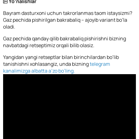
Yo’nalishlar
Bayram dasturxoni uchun takrorlanmas taom istaysizmi?
Gaz pechida pishirilgan bakrabaliq – ajoyib variant bo’la
oladi.
Gaz pechida qanday qilib bakrabaliq pishirishni bizning
navbatdagi retseptimiz orqali bilib olasiz.
Yangidan yangi retseptlar bilan birinchilardan bo’lib
tanishishni xohlasangiz, unda bizning
telegram
kanalimizga albatta a’zo bo’ling.