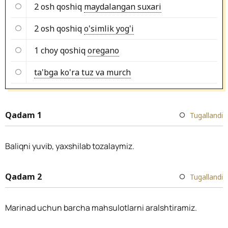
2 osh qoshiq
maydalangan suxari
2 osh qoshiq
o'simlik yog'i
1 choy qoshiq
oregano
ta'bga ko'ra tuz va murch
Qadam 1
Tugallandi
Baliqni yuvib, yaxshilab tozalaymiz.
Qadam 2
Tugallandi
Marinad uchun barcha mahsulotlarni aralshtiramiz.