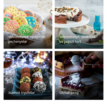
Videoretsept: syurprizlik
Videoretsept: shokolad
pechenyelar
va yalpizli tort
Xurmoli tryufellar
Olchali pirog