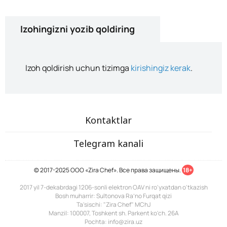
Izohingizni yozib qoldiring
Izoh qoldirish uchun tizimga
kirishingiz kerak
.
Kontaktlar
Telegram kanali
© 2017-2025 ООО «Zira Chef». Все права защищены.
18+
2017 yil 7-dekabrdagi 1206-sonli elektron OAV ni ro'yxatdan o'tkazish
Bosh muharrir: Sultonova Ra’no Furqat qizi
Ta'sischi: "Zira Chef" MChJ
Manzil: 100007, Toshkent sh. Parkent ko'ch. 26A
Pochta: info@zira.uz