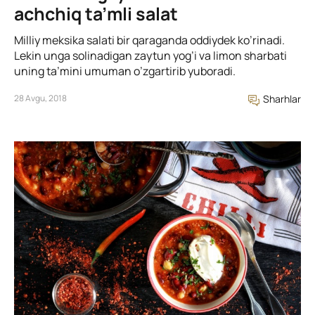
achchiq ta’mli salat
Milliy meksika salati bir qaraganda oddiydek ko’rinadi.
Lekin unga solinadigan zaytun yog’i va limon sharbati
uning ta’mini umuman o’zgartirib yuboradi.
28 Avgu, 2018
Sharhlar