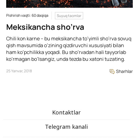
Pishirish vaqti: 60 daqiqa
Suyuq taomlar
Meksikancha sho’rva
Chili kon karne – bu meksikancha to’yimli sho’rva sovuq
qish mavsumida o’zining qizdiruvchi xususiyati bilan
ham ko’pchilikka yoqadi. Bu sho’rvadan hali tayyorlab
ko’rmagan bo’lsangiz, unda tezda bu xatoni tuzating.
25 Yanvar, 2018
Sharhlar
Kontaktlar
Telegram kanali