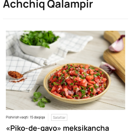
Achchiq Qalampir
Pishirish vaqti: 15 daqiqa
Salatlar
«Piko-de-gayo» meksikancha