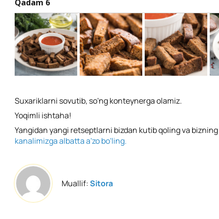
Qadam 6
Suxariklarni sovutib, so'ng konteynerga olamiz.
Yoqimli ishtaha!
Yangidan yangi retseptlarni bizdan kutib qoling va biznin
kanalimizga albatta a'zo bo'ling.
Muallif:
Sitora