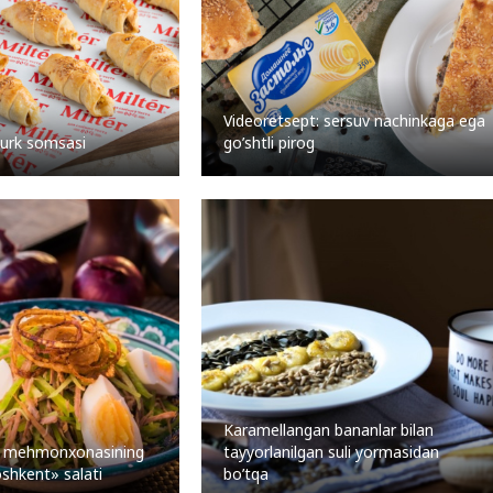
Videoretsept: sersuv nachinkaga ega
turk somsasi
go’shtli pirog
Karamellangan bananlar bilan
y mehmonxonasining
tayyorlanilgan suli yormasidan
oshkent» salati
bo’tqa