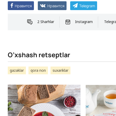
Нравится
Нравится
Telegram
2 Sharhlar
Instagram
Telegr
O’xshash retseptlar
gazaklar
qora non
suxariklar