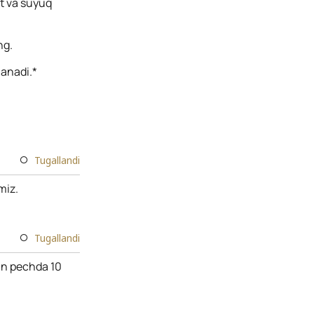
at va suyuq
ng.
lanadi.*
Tugallandi
miz.
Tugallandi
gan pechda 10