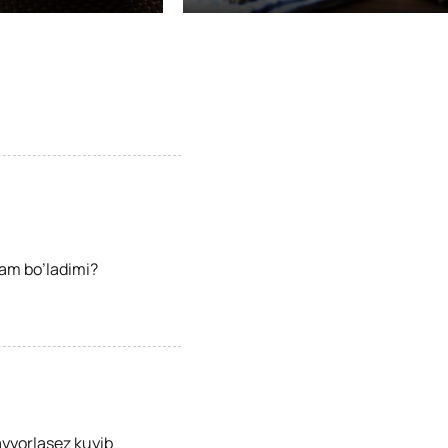
am bo’ladimi?
yyorlasez kuyib