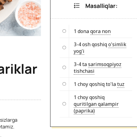
Masalliqlar:
1 dona
qora non
3-4 osh qoshiq
o'simlik
yog'i
riklar
3-4 ta
sarimsoqpiyoz
tishchasi
1 choy qoshiq to'la
tuz
1 choy qoshiq
quritilgan qalampir
(paprika)
 sizlarga
etamiz.