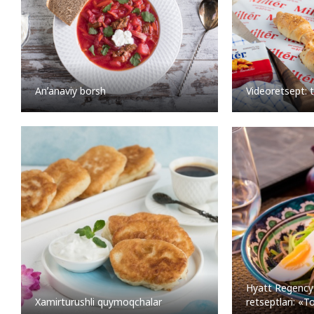
Anʼanaviy borsh
Videoretsept: 
Hyatt Regenc
Xamirturushli quymoqchalar
retseptlari: «T