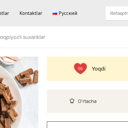
ptlar
Kontaktlar
Русский
oqpiyozli suxariklar
Yoqdi
56
O’rtacha