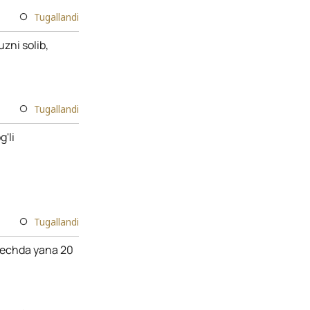
Tugallandi
uzni solib,
Tugallandi
g'li
Tugallandi
 pechda yana 20