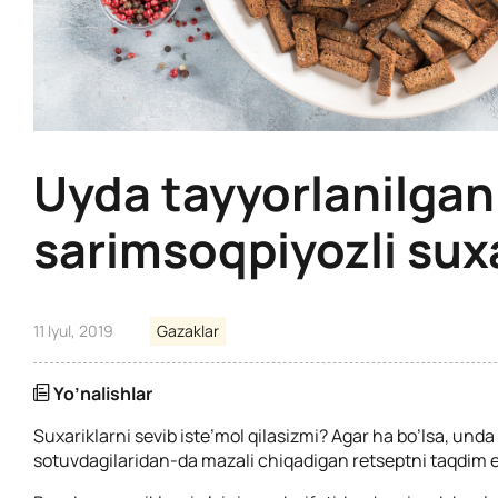
Uyda tayyorlanilgan
sarimsoqpiyozli suxa
11 Iyul, 2019
Gazaklar
Yo’nalishlar
Suxariklarni sevib iste’mol qilasizmi? Agar ha bo’lsa, unda
sotuvdagilaridan-da mazali chiqadigan retseptni taqdim 