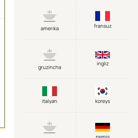
fransuz
amerika
ingliz
gruzincha
italyan
koreys
nemis