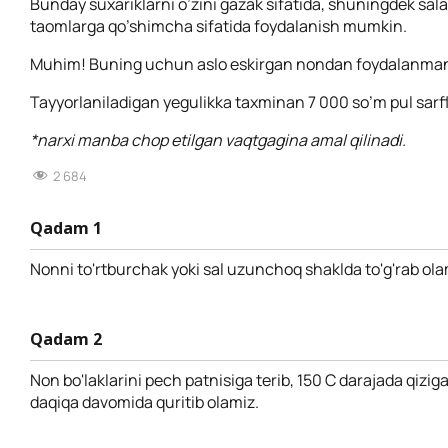
Bunday suxariklarni o’zini gazak sifatida, shuningdek sal
taomlarga qo’shimcha sifatida foydalanish mumkin.
Muhim! Buning uchun aslo eskirgan nondan foydalanma
Tayyorlaniladigan yegulikka taxminan 7 000 so’m pul sarf
*narxi manba chop etilgan vaqtgagina amal qilinadi.
2 684
Qadam 1
Nonni to'rtburchak yoki sal uzunchoq shaklda to'g'rab ola
Qadam 2
Non bo'laklarini pech patnisiga terib, 150 C darajada qizi
daqiqa davomida quritib olamiz.