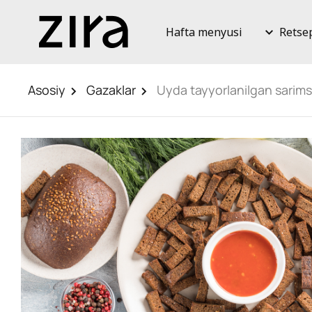
Hafta menyusi
Retse
Asosiy
Gazaklar
Uyda tayyorlanilgan sarims