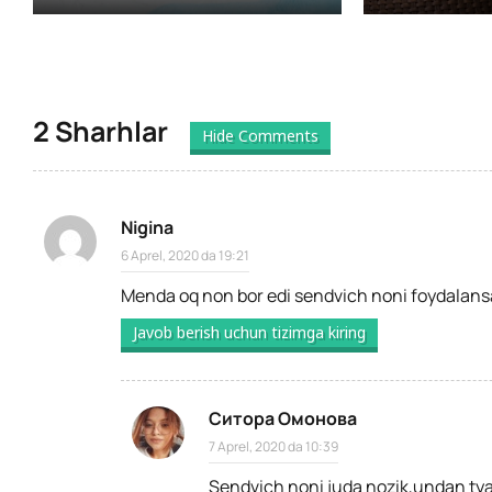
2 Sharhlar
Hide Comments
Nigina
6 Aprel, 2020 da 19:21
Menda oq non bor edi sendvich noni foydalans
Javob berish uchun tizimga kiring
Ситора Омонова
7 Aprel, 2020 da 10:39
Sendvich noni juda nozik,undan tya