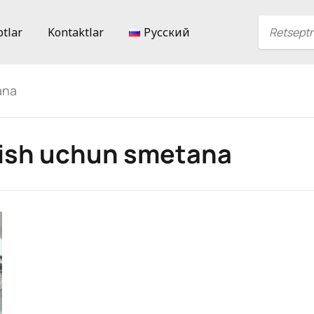
ptlar
Kontaktlar
Русский
ana
tish uchun smetana