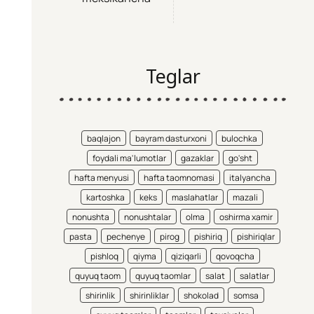
Teglar
baqlajon
bayram dasturxoni
bulochka
foydali ma'lumotlar
gazaklar
go'sht
hafta menyusi
hafta taomnomasi
italyancha
kartoshka
keks
maslahatlar
mazali
nonushta
nonushtalar
olma
oshirma xamir
pasta
pechenye
pirog
pishiriq
pishiriqlar
pishloq
qiyma
qiziqarli
qovoqcha
quyuq taom
quyuq taomlar
salat
salatlar
shirinlik
shirinliklar
shokolad
somsa