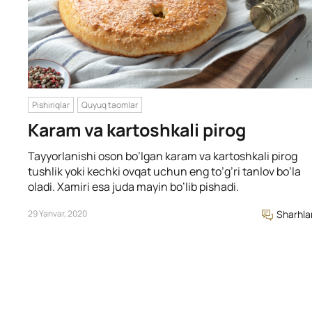
Pishiriqlar
Quyuq taomlar
Karam va kartoshkali pirog
Tayyorlanishi oson bo’lgan karam va kartoshkali pirog
tushlik yoki kechki ovqat uchun eng to’g’ri tanlov bo’la
oladi. Xamiri esa juda mayin bo’lib pishadi.
29 Yanvar, 2020
Sharhla