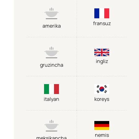
fransuz
amerika
ingliz
gruzincha
italyan
koreys
nemis
meksikancha