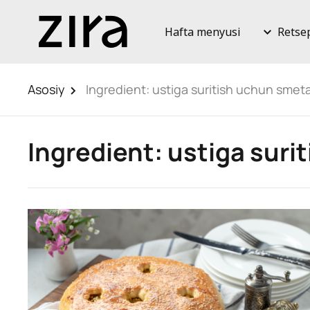
Hafta menyusi
Retse
Asosiy
Ingredient:
ustiga suritish uchun smet
Ingredient:
ustiga suri