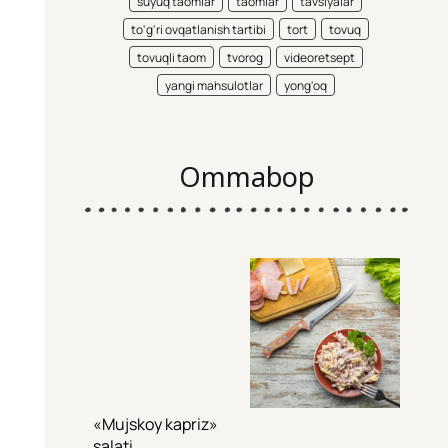
suyuq taomlar
taomlar
tavsiyalar
to'g'ri ovqatlanish tartibi
tort
tovuq
tovuqli taom
tvorog
videoretsept
yangi mahsulotlar
yong'oq
Ommabop
«Mujskoy kapriz»
salati