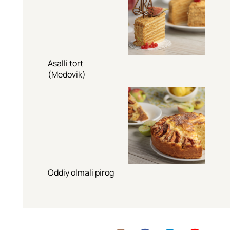
Asalli tort
(Medovik)
Oddiy olmali pirog