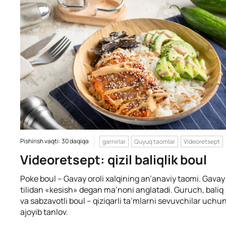
Pishirish vaqti: 30 daqiqa
garnirlar
Quyuq taomlar
Videoretsept
Videoretsept: qizil baliqlik boul
Poke boul – Gavay oroli xalqining an’anaviy taomi. Gavay
tilidan «kesish» degan ma’noni anglatadi. Guruch, baliq
va sabzavotli boul – qiziqarli ta’mlarni sevuvchilar uchu
ajoyib tanlov.