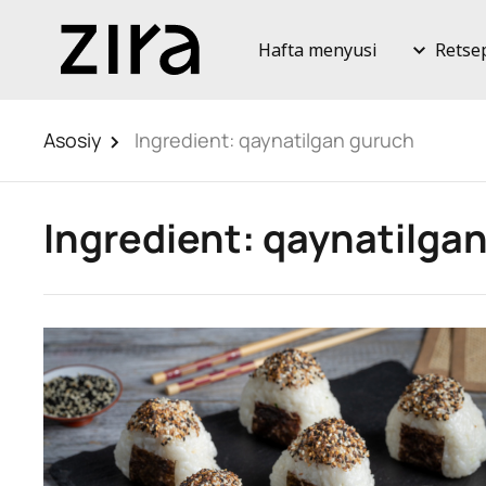
Hafta menyusi
Retse
Asosiy
Ingredient:
qaynatilgan guruch
Ingredient:
qaynatilga