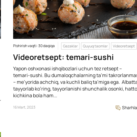
Pishirish vaqti: 30 daqiqa
Gazaklar
Quyuq taomlar
Videoretsept
Videoretsept: temari-sushi
Yapon oshxonasi ishqibozlari uchun tez retsept –
temari-sushi. Bu dumaloqchalarning ta’mi takrorlanma
– me’yorida achchiq, va kuchli baliq ta’miga ega. Albatt
tayyorlab ko’ring, tayyorlanishi shunchalik osonki, hatt
kichkina bola ham...
r
16 Mart, 2023
Sharhla