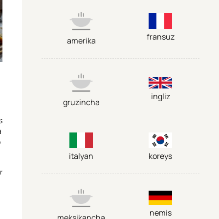
fransuz
amerika
ingliz
gruzincha
s
a
o
italyan
koreys
r
nemis
meksikancha