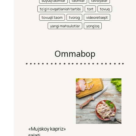
suyuq taomlar
taomlar
tavsiyalar
to'g'ri ovqatlanish tartibi
tort
tovuq
tovuqli taom
tvorog
videoretsept
yangi mahsulotlar
yong'oq
Ommabop
«Mujskoy kapriz»
salati