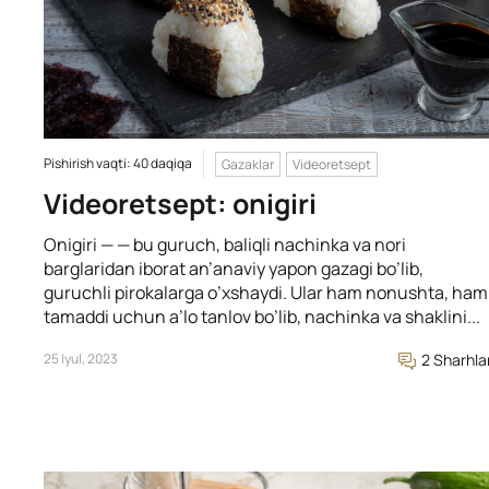
Pishirish vaqti: 40 daqiqa
Gazaklar
Videoretsept
Videoretsept: onigiri
Onigiri — — bu guruch, baliqli nachinka va nori
barglaridan iborat an’anaviy yapon gazagi bo’lib,
guruchli pirokalarga o’xshaydi. Ular ham nonushta, ham
tamaddi uchun a’lo tanlov bo’lib, nachinka va shaklini...
25 Iyul, 2023
2 Sharhla