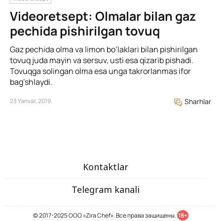
Videoretsept: Olmalar bilan gaz
pechida pishirilgan tovuq
Gaz pechida olma va limon bo’laklari bilan pishirilgan
tovuq juda mayin va sersuv, usti esa qizarib pishadi.
Tovuqga solingan olma esa unga takrorlanmas ifor
bag’shlaydi.
23 Yanvar, 2019
Sharhlar
Kontaktlar
Telegram kanali
© 2017-2025 ООО «Zira Chef». Все права защищены.
18+