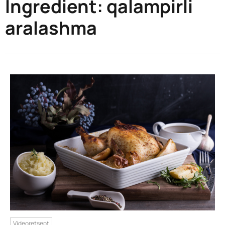
Ingredient:
qalampirli
aralashma
Videoretsept