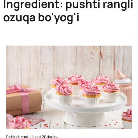
Ingredient:
pushti rangli
ozuqa bo'yog'i
Pishirish vaqti: 1 soat 20 daqiqa