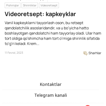
Pishiriqlar
Shirinliklar
Videoretsept
Videoretsept: kapkeyklar
Vanil kapkeyklarni tayyorlash oson, bu retsept
qandolatchilik asoslaridandir, va u bo’yicha hatto
boshlayotgan qandolatchi ham tayyorlay oladi. Ular ham
tort oldiga qo’shimcha ham tort o’rniga shirinlik sifatida
to’g’ri keladi. Krem...
11 Fevral, 2023
Sharhlar
Kontaktlar
Telegram kanali