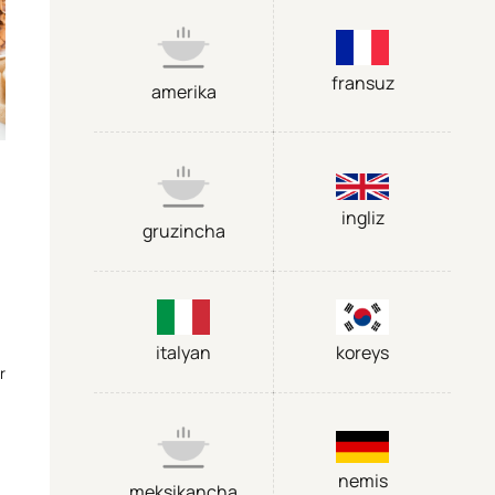
fransuz
amerika
ingliz
gruzincha
italyan
koreys
r
nemis
meksikancha