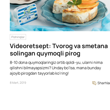
Pishiriqlar
Videoretsept: Tvorog va smetana
solingan quymoqli pirog
8-10 dona quymoqlaringiz ortib qoldi-yu, ularni nima
qilishni bilmayapsizmi? Unday bo’lsa, mana bunday
ajoyib pirogdan tayyorlab ko’ring!
8 Mart, 2019
Sharhla