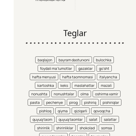
Teglar
baqlajon
bayram dasturxoni
bulochka
foydali ma'lumotlar
gazaklar
go'sht
hafta menyusi
hafta taomnomasi
italyancha
kartoshka
keks
maslahatlar
mazali
nonushta
nonushtalar
olma
oshirma xamir
pasta
pechenye
pirog
pishiriq
pishiriqlar
pishloq
qiyma
qiziqarli
qovoqcha
quyuq taom
quyuq taomlar
salat
salatlar
shirinlik
shirinliklar
shokolad
somsa