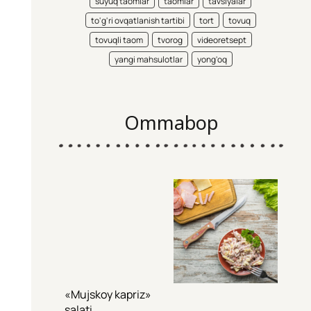
suyuq taomlar
taomlar
tavsiyalar
to'g'ri ovqatlanish tartibi
tort
tovuq
tovuqli taom
tvorog
videoretsept
yangi mahsulotlar
yong'oq
Ommabop
«Mujskoy kapriz»
salati