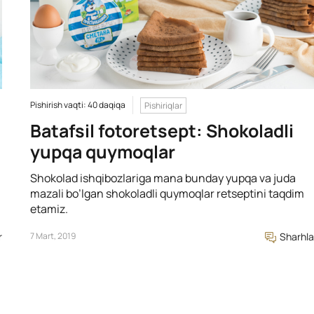
Pishirish vaqti: 40 daqiqa
Pishiriqlar
Batafsil fotoretsept: Shokoladli
yupqa quymoqlar
Shokolad ishqibozlariga mana bunday yupqa va juda
mazali bo’lgan shokoladli quymoqlar retseptini taqdim
etamiz.
r
7 Mart, 2019
Sharhla