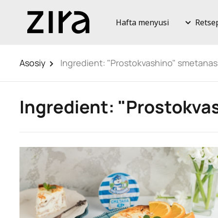
Hafta menyusi
Retse
Asosiy
Ingredient:
"Prostokvashino" smetanas
Ingredient:
"Prostokva