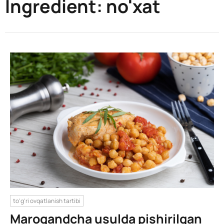
Ingredient:
no'xat
to'g'ri ovqatlanish tartibi
Maroqandcha usulda pishirilgan