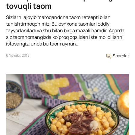
tovuqli taom
Sizlarni ajoyib maroqandcha taom retsepti bilan
tanishtirmoqchimiz. Bu oshxona taomlari oddiy
tayyorlaniladi va shu bilan birga mazali hamdir. Agarda
siz taomnomangizda ko’proq oqsildan iste’mol qilishni
istasangiz, unda bu taom aynan...
6 Noyabr, 2018
Sharhlar