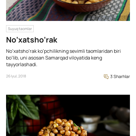
Suyuq taomlar
No’xatsho’rak
No’xatsho’rak ko’pchilikning sevimli taomlaridan biri
bo’lib, uni asosan Samarqad viloyatida keng
tayyorlashadi.
26 Iyul, 2018
3 Sharhlar