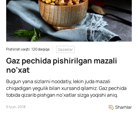
Pishirish vaqti: 120 daqiqa
Gazaklar
Gaz pechida pishirilgan mazali
no’xat
Bugun yana sizlarni noodatiy, lekin juda mazali
chiqadigan yegulik bilan xursand qilamiz. Gaz pechida
tobida qizarib pishgan no’xatlar sizga yoqishi aniq.
6 Iyun, 2018
Sharhlar