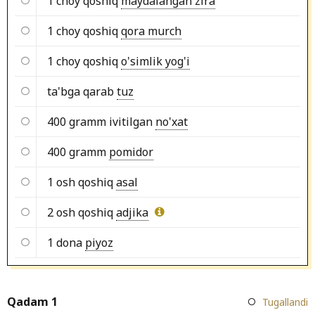
1 choy qoshiq
maydalangan zira
1 choy qoshiq
qora murch
1 choy qoshiq
o'simlik yog'i
ta'bga qarab
tuz
400 gramm ivitilgan
no'xat
400 gramm
pomidor
1 osh qoshiq
asal
2 osh qoshiq
adjika
1 dona
piyoz
Qadam 1
Tugallandi