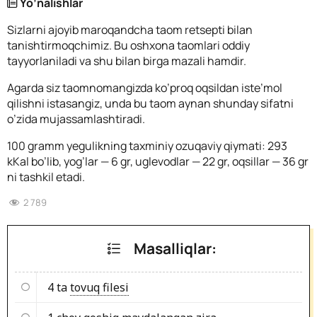
Yo’nalishlar
Sizlarni ajoyib maroqandcha taom retsepti bilan
tanishtirmoqchimiz. Bu oshxona taomlari oddiy
tayyorlaniladi va shu bilan birga mazali hamdir.
Agarda siz taomnomangizda ko’proq oqsildan iste’mol
qilishni istasangiz, unda bu taom aynan shunday sifatni
o’zida mujassamlashtiradi.
100 gramm yegulikning taxminiy ozuqaviy qiymati: 293
kKal bo’lib, yog’lar — 6 gr, uglevodlar — 22 gr, oqsillar — 36 gr
ni tashkil etadi.
2 789
Masalliqlar:
4 ta
tovuq filesi