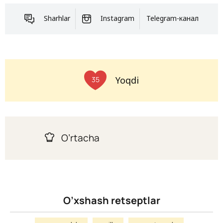
Sharhlar
Instagram
Telegram-канал
Yoqdi
35
O’rtacha
O’xshash retseptlar