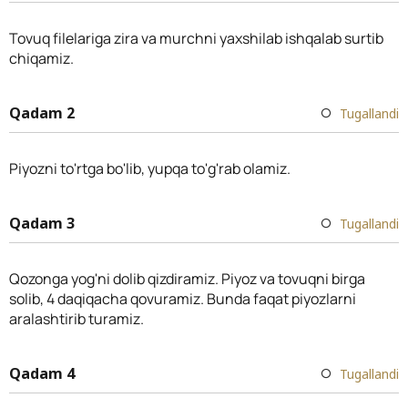
Tovuq filelariga zira va murchni yaxshilab ishqalab surtib
chiqamiz.
Qadam 2
Tugallandi
Piyozni to'rtga bo'lib, yupqa to'g'rab olamiz.
Qadam 3
Tugallandi
Qozonga yog'ni dolib qizdiramiz. Piyoz va tovuqni birga
solib, 4 daqiqacha qovuramiz. Bunda faqat piyozlarni
aralashtirib turamiz.
Qadam 4
Tugallandi