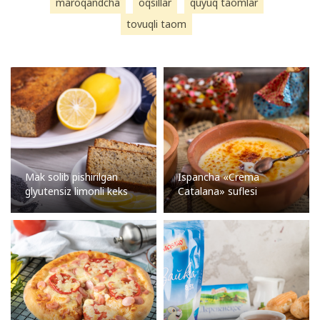
maroqandcha
oqsillar
quyuq taomlar
tovuqli taom
Mak solib pishirilgan
Ispancha «Crema
glyutensiz limonli keks
Catalana» suflesi