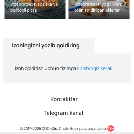
Videoretsept: sosiska va
Videoretsept: yog’li krem
pishloqli pitsa
bilan to’ldirilgan eklerlar
Izohingizni yozib qoldiring
Izoh qoldirish uchun tizimga
kirishingiz kerak
.
Kontaktlar
Telegram kanali
© 2017-2025 ООО «Zira Chef». Все права защищены.
18+